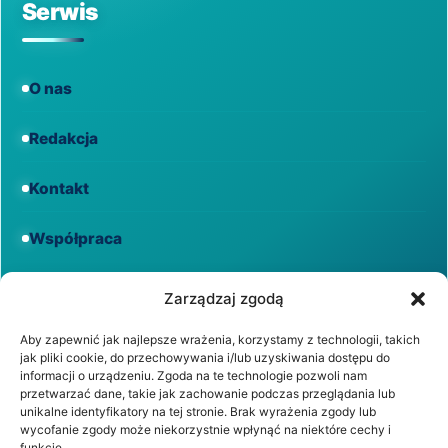
Serwis
O nas
Redakcja
Kontakt
Współpraca
Informacje
Zarządzaj zgodą
Aby zapewnić jak najlepsze wrażenia, korzystamy z technologii, takich
jak pliki cookie, do przechowywania i/lub uzyskiwania dostępu do
Regulamin
informacji o urządzeniu. Zgoda na te technologie pozwoli nam
przetwarzać dane, takie jak zachowanie podczas przeglądania lub
unikalne identyfikatory na tej stronie. Brak wyrażenia zgody lub
Polityka prywatności
wycofanie zgody może niekorzystnie wpłynąć na niektóre cechy i
funkcje.