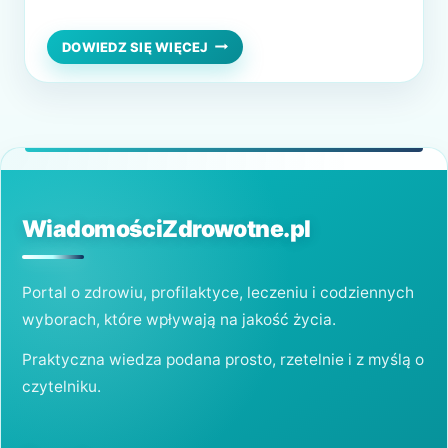
naszej skórze. Każda zmarszczka na twarzy
to zaznaczone złamanie struktury skóry i
ZMARSZCZKI
DOWIEDZ SIĘ WIĘCEJ
–
pojawienie się zagłębień. Niezależnie od
DLACZEGO
wieku, zawsze pojawienie się zmarszczek na
SIĘ
POJAWIAJĄ?
twarzy wzbudza niepokój i pilniejsze
przyglądanie się procesom zachodzącym…
WiadomościZdrowotne.pl
Portal o zdrowiu, profilaktyce, leczeniu i codziennych
wyborach, które wpływają na jakość życia.
Praktyczna wiedza podana prosto, rzetelnie i z myślą o
czytelniku.