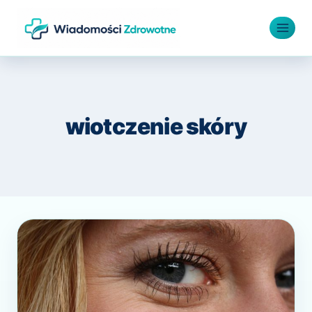
Przejdź
do
treści
wiotczenie skóry