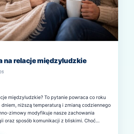
 na relacje międzyludzkie
26
cje międzyludzkie? To pytanie powraca co roku
 dniem, niższą temperaturą i zmianą codziennego
ienno-zimowy modyfikuje nasze zachowania
ii oraz sposób komunikacji z bliskimi. Choć
wpływie zimy na odporność fizyczną, równie