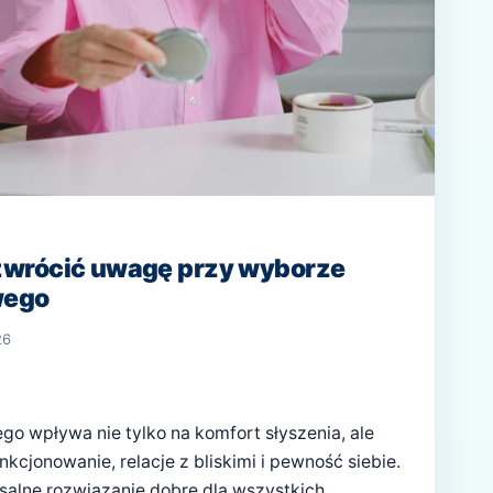
zwrócić uwagę przy wyborze
wego
26
o wpływa nie tylko na komfort słyszenia, ale
kcjonowanie, relacje z bliskimi i pewność siebie.
rsalne rozwiązanie dobre dla wszystkich,