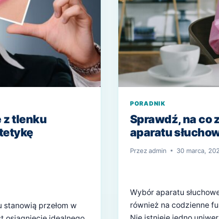
PORADNIK
 z tlenku
Sprawdź, na co 
stetykę
aparatu słucho
Przez
admin
30 marca, 20
Wybór aparatu słuchoweg
również na codzienne fun
u stanowią przełom w
Nie istnieje jedno uniwe
t osiągnięcie idealnego