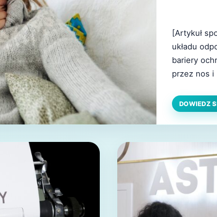
[Artykuł sp
układu odpo
bariery och
przez nos i
organizmu, 
górnych dr
DOWIEDZ S
nadmiernemu
wówczas sam
dziecko, ut