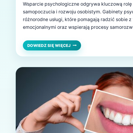
Wsparcie psychologiczne odgrywa kluczową rolę
samopoczucia i rozwoju osobistym. Gabinety psyc
różnorodne usługi, które pomagają radzić sobie z
emocjonalnymi oraz wspierają procesy samorozw
zaobserwować w przypadku gabinet psychologicz
skuteczność takiej formy wsparcia. Znaczenie g
WSPARCIE
DOWIEDZ SIĘ WIĘCEJ
PSYCHOLOGICZNE
psychologicznych w codziennym życiu Gabinety 
DLA
ważną funkcję w społeczeństwie, oferując pomo
LEPSZEGO
SAMOPOCZUCIA
I
ROZWOJU