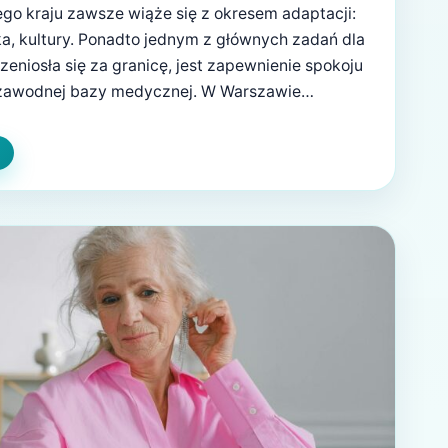
o kraju zawsze wiąże się z okresem adaptacji:
a, kultury. Ponadto jednym z głównych zadań dla
rzeniosła się za granicę, jest zapewnienie spokoju
ezawodnej bazy medycznej. W Warszawie
tym martwić. W różnych dzielnicach miasta
ywatnej kliniki Astramed, w…
ZEWODNIK
FRASTRUKTURZE
ROWOTNEJ
RSZAWY:
MOC
DYCZNA
ISKO
MU