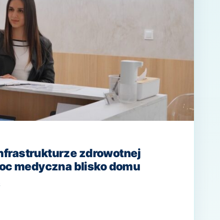
I
TONSILLOTOMII?
nfrastrukturze zdrowotnej
c medyczna blisko domu
6