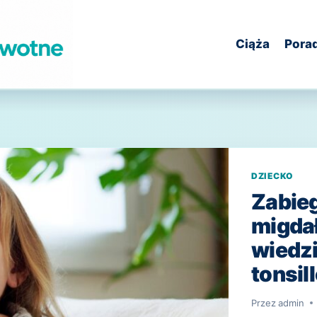
Ciąża
Pora
DZIECKO
Zabieg
migdał
wiedzi
tonsil
Przez
admin