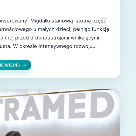
onsorowany] Migdałki stanowią istotną część
rnościowego u małych dzieci, pełniąc funkcję
ronnej przed drobnoustrojami wnikającymi
 usta. W okresie intensywnego rozwoju
pod wpływem częstych infekcji gardła i
óg oddechowych, tkanka ta może jednak ulec
ZABIEGI
IĘ WIĘCEJ
USUNIĘCIA
 powiększeniu. Przerost migdałków staje się
I
odzielną patologią, która zamiast chronić
PODCIĘCIA
MIGDAŁKÓW
rudnia…
U
DZIECI.
CO
MUSISZ
WIEDZIEĆ
O
ADENOTOMII