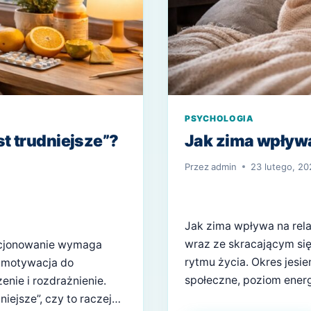
PSYCHOLOGIA
t trudniejsze”?
Jak zima wpływa
Przez
admin
23 lutego, 20
Jak zima wpływa na rela
wraz ze skracającym się
nkcjonowanie wymaga
rytmu życia. Okres jes
a motywacja do
społeczne, poziom energ
nie i rozdrażnienie.
często skupiamy się na 
iejsze”, czy to raczej