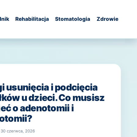
dnik
Rehabilitacja
Stomatologia
Zdrowie
i usunięcia i podcięcia
ków u dzieci. Co musisz
eć o adenotomii i
lotomii?
30 czerwca, 2026