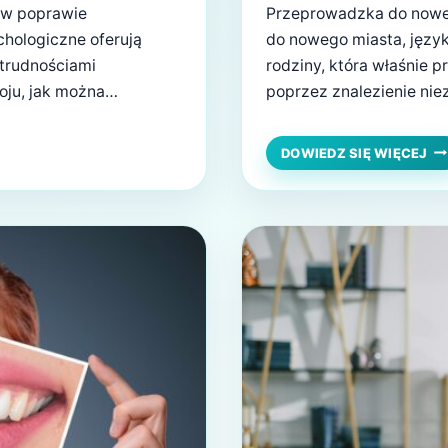
 w poprawie
Przeprowadzka do noweg
hologiczne oferują
do nowego miasta, język
 trudnościami
rodziny, która właśnie p
oju, jak można
poprzez znalezienie ni
ny, co potwierdza
Ukraińcy nie muszą się 
abinetów
znajdują się oddziały pr
PR
DOWIEDZ SIĘ WIĘCEJ
PO
psychologiczne pełnią
IN
c…
ZD
WA
PO
ME
BL
DO