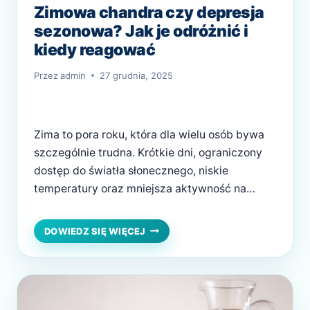
Zimowa chandra czy depresja
sezonowa? Jak je odróżnić i
kiedy reagować
Przez
admin
27 grudnia, 2025
Zima to pora roku, która dla wielu osób bywa
szczególnie trudna. Krótkie dni, ograniczony
dostęp do światła słonecznego, niskie
temperatury oraz mniejsza aktywność na
świeżym powietrzu wpływają na nasze
samopoczucie. Spadek energii, senność i brak
ZIMOWA
DOWIEDZ SIĘ WIĘCEJ
CHANDRA
motywacji często tłumaczymy „zimową
CZY
chandrą”. Coraz częściej jednak pojawia się
DEPRESJA
pytanie, czy to tylko chwilowe obniżenie
SEZONOWA?
nastroju, czy może już…
JAK