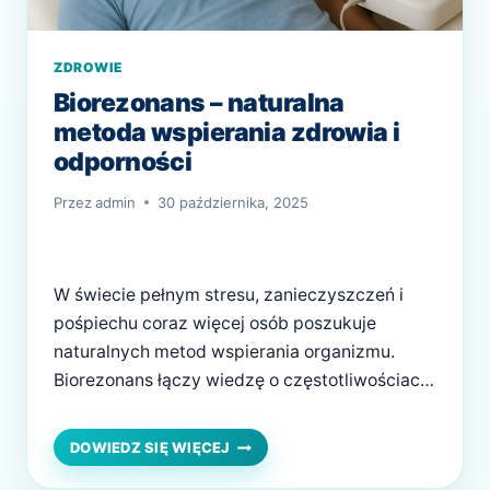
ZDROWIE
Biorezonans – naturalna
metoda wspierania zdrowia i
odporności
Przez
admin
30 października, 2025
W świecie pełnym stresu, zanieczyszczeń i
pośpiechu coraz więcej osób poszukuje
naturalnych metod wspierania organizmu.
Biorezonans łączy wiedzę o częstotliwościach
biologicznych z holistycznym podejściem do
zdrowia — to sposób, by lepiej zrozumieć
BIOREZONANS
DOWIEDZ SIĘ WIĘCEJ
–
swoje ciało i wspierać odporność bez
NATURALNA