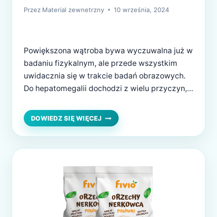
Przez
Material zewnetrzny
10 września, 2024
Powiększona wątroba bywa wyczuwalna już w
badaniu fizykalnym, ale przede wszystkim
uwidacznia się w trakcie badań obrazowych.
Do hepatomegalii dochodzi z wielu przyczyn,
których ustalenie jest niezwykle ważne dla
pomyślności leczenia. Tylko czy ten stan
CZY
DOWIEDZ SIĘ WIĘCEJ
POWIĘKSZENIE
można całkowicie odwrócić? Odpowiedź na to
WĄTROBY
pytanie, znajdziesz w tym artykule. Przyczyny
JEST
powiększenia wątroby Wątroba standardowo
ODWRACALNE?
leży w rejonie prawego…