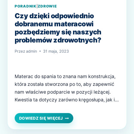
PORADNIK
|
ZDROWIE
Czy dzięki odpowiednio
dobranemu materacowi
pozbędziemy się naszych
problemów zdrowotnych?
Przez
admin
31 maja, 2023
Materac do spania to znana nam konstrukcja,
która została stworzona po to, aby zapewnić
nam właściwe podparcie w pozycji leżącej.
Kwestia ta dotyczy zarówno kręgosłupa, jak i
całej sylwetki użytkownika. Na współczesnym
rynku znajdziemy wiele różnych modeli, w tym
CZY
DOWIEDZ SIĘ WIĘCEJ
DZIĘKI
materace SleepMed, które są szczególnie
ODPOWIEDNIO
polecane osobom zmagającym się z