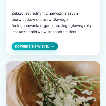
Żelazo jest jednym z najważniejszych
pierwiastków dla prawidłowego
funkcjonowania organizmu. Jego główną rolą
jest uczestnictwo w transporcie tlenu,
ponieważ stanowi kluczowy składnik
hemoglobiny – białka obecnego w czerwonych
ŻELAZO
DOWIEDZ SIĘ WIĘCEJ
–
krwinkach. Odpowiedni poziom żelaza ma
KLUCZOWY
ogromne znaczenie dla zdrowia, energii i
PIERWIASTEK
ogólnego samopoczucia. Właściwości
DLA
zdrowotne żelaza 1. Wspomaga transport tlenu
ZDROWIA
Żelazo odpowiada za wiązanie i transport
tlenu…