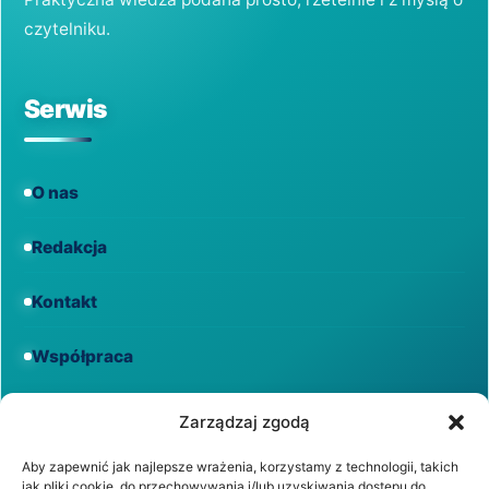
czytelniku.
Serwis
O nas
Redakcja
Kontakt
Współpraca
Informacje
Zarządzaj zgodą
Aby zapewnić jak najlepsze wrażenia, korzystamy z technologii, takich
jak pliki cookie, do przechowywania i/lub uzyskiwania dostępu do