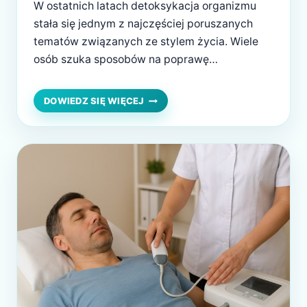
W ostatnich latach detoksykacja organizmu
stała się jednym z najczęściej poruszanych
tematów związanych ze stylem życia. Wiele
osób szuka sposobów na poprawę
samopoczucia, zwiększenie energii i
odzyskanie równowagi po okresach
DETOKSYKACJA
DOWIEDZ SIĘ WIĘCEJ
ORGANIZMU
przejadania się, stresu czy braku ruchu. W
–
natłoku informacji łatwo jednak pogubić się
MODA
między marketingowymi hasłami a rzetelną
CZY
wiedzą. Czy detoksykacja rzeczywiście ma
REALNE
WSPARCIE
sens, czy…
DLA
ZDROWIA?