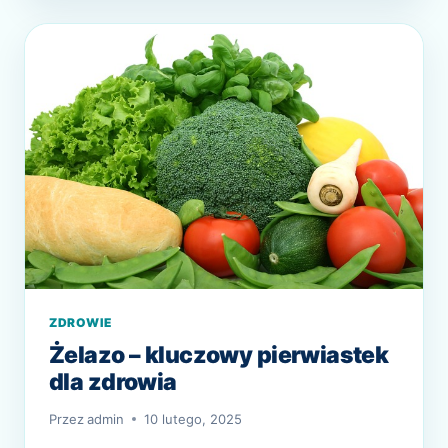
inwazyjnych procedur. Dlaczego warto
METODA
patrzeć na zdrowie szerzej niż „choroba =
WSPIERANIA
lek”? Współczesny świat przyzwyczaił nas
ZDROWIA
I
do…
ODPORNOŚCI
ZDROWIE
Żelazo – kluczowy pierwiastek
dla zdrowia
Przez
admin
10 lutego, 2025