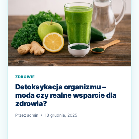
JE
ODRÓŻNIĆ
I
KIEDY
REAGOWAĆ
ZDROWIE
Detoksykacja organizmu –
moda czy realne wsparcie dla
zdrowia?
Przez
admin
13 grudnia, 2025