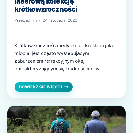
laserową korekcję
krótkowzroczności
Przez
admin
24 listopada, 2023
Krótkowzroczność medycznie określana jako
miopia, jest często występującym
zaburzeniem refrakcyjnym oka,
charakteryzującym się trudnościami w
percepcji obiektów odległych. W tej kondycji,
promienie światła skupiają się przed siatkówką
DLACZEGO
DOWIEDZ SIĘ WIĘCEJ
WARTO
zamiast na niej, co prowadzi do zamazanego
WYBRAĆ
widzenia dalekich elementów. Metoda
LASEROWĄ
laserowej korekcji wzroku, znana powszechnie
KOREKCJĘ
pod nazwą LASIK (Laser-Assisted In Situ
KRÓTKOWZROCZNOŚCI
Keratomileusis), prezentuje się jako skuteczna
i…