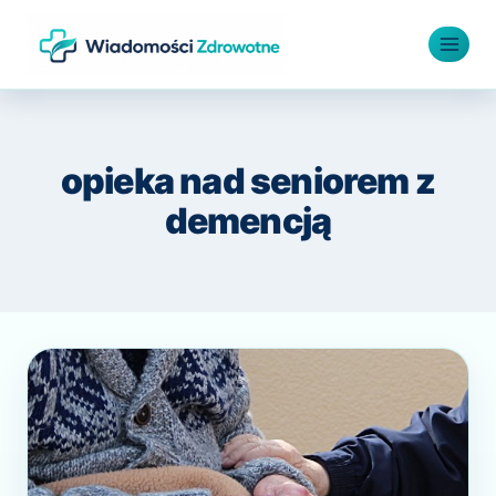
Przejdź
do
treści
opieka nad seniorem z
demencją