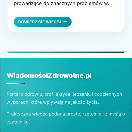
prowadzące do znacznych problemów w
codziennym funkcjonowaniu. Ponadto osoby
chore na alzheimera wymagają stałej opieki i
NAJWIĘKSZE
DOWIEDZ SIĘ WIĘCEJ
WYZWANIA
to często przez 24 h na dobę, a opiekun
W
osoby chorej powinien być odpowiednio
TRAKCIE
OPIEKI
przeszkolony, aby wiedzieć, jak się odnaleźć
NAD
w każdej…
OSOBĄ
CHORĄ
NA
ALZHEIMERA
WiadomościZdrowotne.pl
Portal o zdrowiu, profilaktyce, leczeniu i codziennych
wyborach, które wpływają na jakość życia.
Praktyczna wiedza podana prosto, rzetelnie i z myślą o
czytelniku.