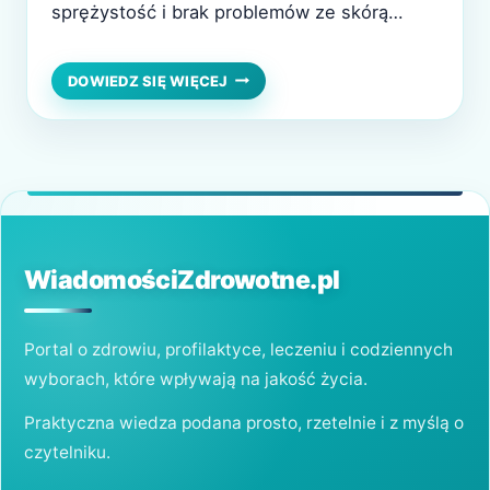
sprężystość i brak problemów ze skórą
głowy to efekt regularnej pielęgnacji oraz
świadomych nawyków. Wiele osób sądzi, że
DOMOWE
DOWIEDZ SIĘ WIĘCEJ
SPOSOBY
osiągnięcie takiego efektu wymaga drogich
NA
kosmetyków i częstych wizyt u fryzjera,
PIĘKNE
WŁOSY
tymczasem podstawą są proste, domowe
–
metody. Naturalna pielęgnacja, cierpliwość
NATURALNA
i…
PIELĘGNACJA
KROK
PO
WiadomościZdrowotne.pl
KROKU
Portal o zdrowiu, profilaktyce, leczeniu i codziennych
wyborach, które wpływają na jakość życia.
Praktyczna wiedza podana prosto, rzetelnie i z myślą o
czytelniku.