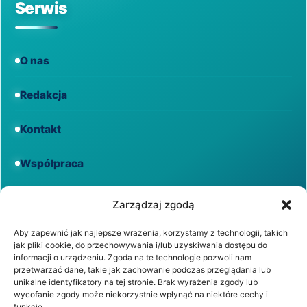
Serwis
O nas
Redakcja
Kontakt
Współpraca
Informacje
Zarządzaj zgodą
Aby zapewnić jak najlepsze wrażenia, korzystamy z technologii, takich
jak pliki cookie, do przechowywania i/lub uzyskiwania dostępu do
Regulamin
informacji o urządzeniu. Zgoda na te technologie pozwoli nam
przetwarzać dane, takie jak zachowanie podczas przeglądania lub
unikalne identyfikatory na tej stronie. Brak wyrażenia zgody lub
Polityka prywatności
wycofanie zgody może niekorzystnie wpłynąć na niektóre cechy i
funkcje.