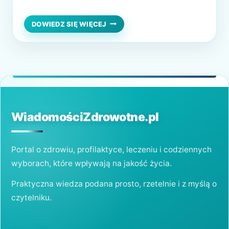
jednak może skutecznie utrudnić codzienne
funkcjonowanie. Co ciekawe, ból głowy
JAK
DOWIEDZ SIĘ WIĘCEJ
MOŻNA
związany jest z różnymi aspektami naszego
W
życia i może mieć różnorodne podłoże. Za
NATURALNY
SPOSÓB
najczęstszą przyczynę uważa się jednak
ZWALCZYĆ
nadmierny stres, który…
BÓL
GŁOWY?
WiadomościZdrowotne.pl
Portal o zdrowiu, profilaktyce, leczeniu i codziennych
wyborach, które wpływają na jakość życia.
Praktyczna wiedza podana prosto, rzetelnie i z myślą o
czytelniku.