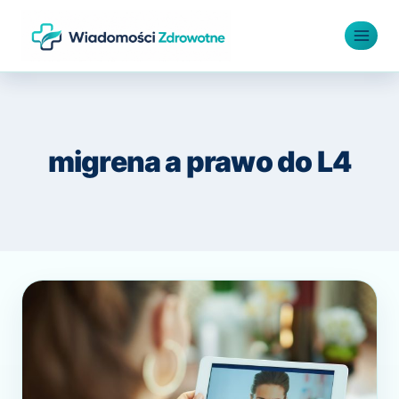
Przejdź
do
treści
migrena a prawo do L4