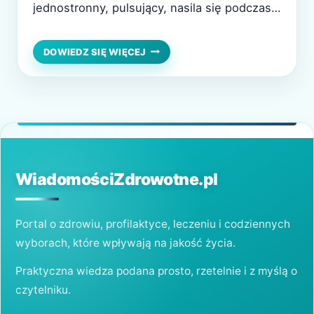
jednostronny, pulsujący, nasila się podczas
wysiłku. Dzięki rozwojowi usług medycyny
przez internet, w każdej chwili, możesz
ZWOLNIENIE
DOWIEDZ SIĘ WIĘCEJ
LEKARSKIE
otrzymać zwolnienie lekarskie online, aby w
ONLINE
spokoju przez kilka dni dojść do siebie. Jak
—
OTRZYMAM
najskuteczniej leczyć migrenę? Nie…
W
PRZYPADKU
MIGRENY?
WiadomościZdrowotne.pl
Portal o zdrowiu, profilaktyce, leczeniu i codziennych
wyborach, które wpływają na jakość życia.
Praktyczna wiedza podana prosto, rzetelnie i z myślą o
czytelniku.