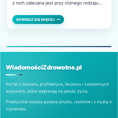
z nich zalecana jest przy różnego rodzaju
dolegliwościach, bólach czy napięciach
mięśniowych, natomiast inne są idealne do
MASAŻ
DOWIEDZ SIĘ WIĘCEJ
KLASYCZNY
zrelaksowania się. Masaż klasyczny, którego
–
historia sięga czasów starożytnych, jest
SZEREG
KORZYŚCI
najbardziej rozpowszechnionym rodzajem
DLA
masażu. Ma on wiele zalet, dlatego
TWOJEGO
wzbudza…
ZDROWIA
I
SAMOPOCZUCIA
WiadomościZdrowotne.pl
Portal o zdrowiu, profilaktyce, leczeniu i codziennych
wyborach, które wpływają na jakość życia.
Praktyczna wiedza podana prosto, rzetelnie i z myślą o
czytelniku.