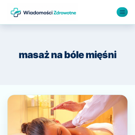
Przejdź
do
treści
masaż na bóle mięśni