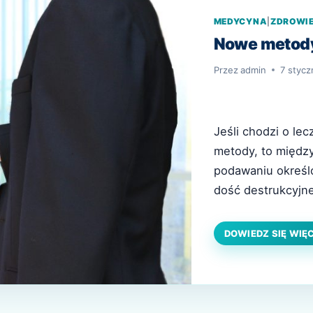
MEDYCYNA
|
ZDROWI
Nowe metody
Przez
admin
7 stycz
Jeśli chodzi o le
metody, to między
podawaniu określ
dość destrukcyjne
unicestwianie k
leczenia, można z
DOWIEDZ SIĘ WIĘ
także podejście p
nowotworowe, któ