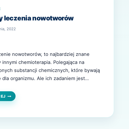
E
 leczenia nowotworów
nia, 2022
czenie nowotworów, to najbardziej znane
 innymi chemioterapia. Polegająca na
onych substancji chemicznych, które bywają
 dla organizmu. Ale ich zadaniem jest
omórek nowotworowych. Wśród nowych metod
naleźć nie tylko medycynę naturalną. Ale
NOWE
CEJ
METODY
sychologiczne do pacjenta. Bywa, że komórki
LECZENIA
re przecież niejako…
NOWOTWORÓW