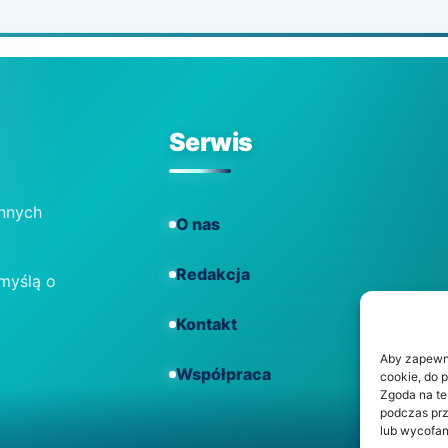
Serwis
ennych
O nas
Redakcja
 myślą o
Kontakt
Aby zapewnić
Współpraca
cookie, do 
Zgoda na te
podczas prz
lub wycofan