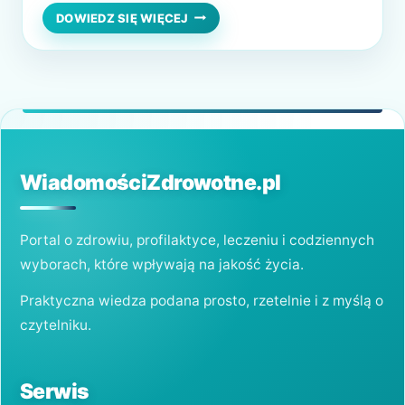
szybko „rozłożyć” organizm na kilka dni, a
JAK
DOWIEDZ SIĘ WIĘCEJ
PORADZIĆ
nawet tygodni. Dlatego kluczowe jest, aby
SOBIE
wiedzieć, jak poradzić sobie z grypą i kiedy
Z
GRYPĄ?
koniecznie zwolnić tempo. To nie zwykłe
przeziębienie…
WiadomościZdrowotne.pl
Portal o zdrowiu, profilaktyce, leczeniu i codziennych
wyborach, które wpływają na jakość życia.
Praktyczna wiedza podana prosto, rzetelnie i z myślą o
czytelniku.
Serwis