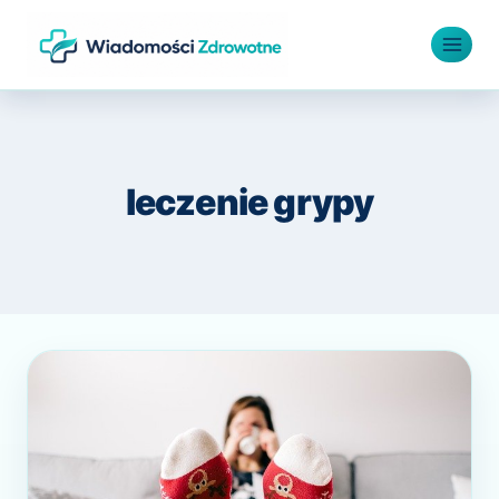
Przejdź
do
treści
leczenie grypy