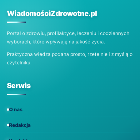
ROZWIĄZANIE?
WiadomościZdrowotne.pl
Portal o zdrowiu, profilaktyce, leczeniu i codziennych
wyborach, które wpływają na jakość życia.
Praktyczna wiedza podana prosto, rzetelnie i z myślą o
czytelniku.
Serwis
O nas
Redakcja