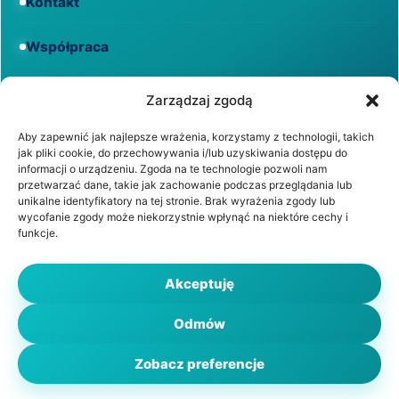
Kontakt
Współpraca
Informacje
Zarządzaj zgodą
Aby zapewnić jak najlepsze wrażenia, korzystamy z technologii, takich
jak pliki cookie, do przechowywania i/lub uzyskiwania dostępu do
Regulamin
informacji o urządzeniu. Zgoda na te technologie pozwoli nam
przetwarzać dane, takie jak zachowanie podczas przeglądania lub
unikalne identyfikatory na tej stronie. Brak wyrażenia zgody lub
Polityka prywatności
wycofanie zgody może niekorzystnie wpłynąć na niektóre cechy i
funkcje.
Polityka cookies
Akceptuję
Odmów
© 2026 WiadomościZdrowotne.pl. Wszystkie prawa
zastrzeżone.
Zobacz preferencje