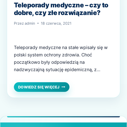
Teleporady medyczne – czy to
dobre, czy złe rozwiązanie?
Przez
admin
18 czerwca, 2021
Teleporady medyczne na stałe wpisały się w
polski system ochrony zdrowia. Choć
początkowo były odpowiedzią na
nadzwyczajną sytuację epidemiczną, z
czasem stały się codziennością dla wielu
pacjentów. Konsultacje telefoniczne lub w
TELEPORADY
DOWIEDZ SIĘ WIĘCEJ
MEDYCZNE
formie wideorozmów budzą jednak skrajne
–
emocje. Jedni doceniają ich dostępność i
CZY
wygodę, inni obawiają się obniżenia jakości
TO
opieki medycznej. Czy teleporady są
DOBRE,
CZY
rzeczywiście dobrym…
ZŁE