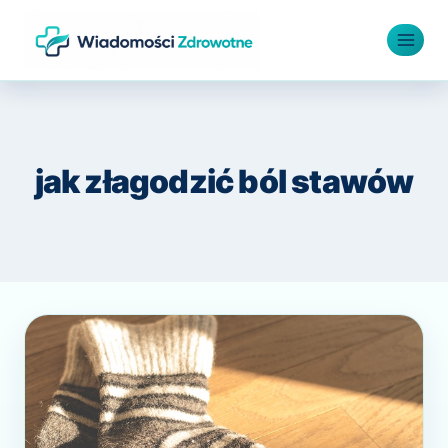
Przejdź
do
treści
jak złagodzić ból stawów