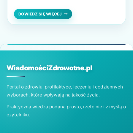
Znaczne ich wychłodzenie. Bo jeśli z kolei
ktoś ubiera się zbyt grubo, a potem zbyt
SPRAWDZONE
DOWIEDZ SIĘ WIĘCEJ
SPOSOBY
zmarznie, tak może być. Podobnego
NA
zapalenia stawów, można się też nabawić
BÓLE
STAWÓW
latem. Na przykład wchodząc do…
WiadomościZdrowotne.pl
Portal o zdrowiu, profilaktyce, leczeniu i codziennych
wyborach, które wpływają na jakość życia.
Praktyczna wiedza podana prosto, rzetelnie i z myślą o
czytelniku.