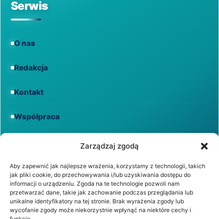
Serwis
O nas
Redakcja
Kontakt
Współpraca
Informacje
Zarządzaj zgodą
Aby zapewnić jak najlepsze wrażenia, korzystamy z technologii, takich
jak pliki cookie, do przechowywania i/lub uzyskiwania dostępu do
Regulamin
informacji o urządzeniu. Zgoda na te technologie pozwoli nam
przetwarzać dane, takie jak zachowanie podczas przeglądania lub
unikalne identyfikatory na tej stronie. Brak wyrażenia zgody lub
Polityka prywatności
wycofanie zgody może niekorzystnie wpłynąć na niektóre cechy i
funkcje.