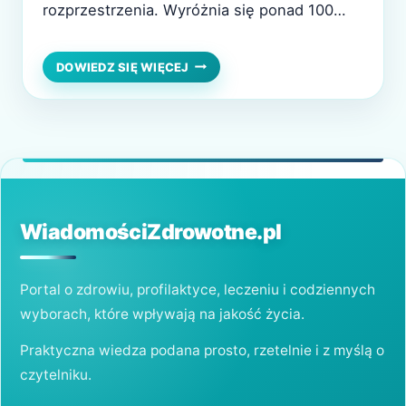
rozprzestrzenia. Wyróżnia się ponad 100
typów wirusa, część z nich jest onkogenna i
odpowiada za rozwój nowotworów w
WIRUS
DOWIEDZ SIĘ WIĘCEJ
HPV
organizmie. Jakie są najczęstsze objawy
—
zakażenia? Jak skutecznie się leczyć i
UKRYTE
ZAGROŻENIE
przeciwdziałać zakażeniu? Wirus HPV
ZDROWOTNE
Charakterystyka wirusa HPV Objawy wirusa
I
HPV…
JEGO
POTENCJALNE
SKUTKI
WiadomościZdrowotne.pl
Portal o zdrowiu, profilaktyce, leczeniu i codziennych
wyborach, które wpływają na jakość życia.
Praktyczna wiedza podana prosto, rzetelnie i z myślą o
czytelniku.