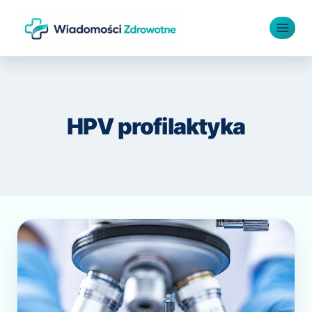
Przejdź
do
treści
HPV profilaktyka