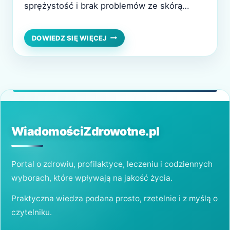
sprężystość i brak problemów ze skórą
głowy to efekt regularnej pielęgnacji oraz
świadomych nawyków. Wiele osób sądzi, że
DOMOWE
DOWIEDZ SIĘ WIĘCEJ
SPOSOBY
osiągnięcie takiego efektu wymaga drogich
NA
kosmetyków i częstych wizyt u fryzjera,
PIĘKNE
WŁOSY
tymczasem podstawą są proste, domowe
–
metody. Naturalna pielęgnacja, cierpliwość
NATURALNA
i…
PIELĘGNACJA
KROK
PO
WiadomościZdrowotne.pl
KROKU
Portal o zdrowiu, profilaktyce, leczeniu i codziennych
wyborach, które wpływają na jakość życia.
Praktyczna wiedza podana prosto, rzetelnie i z myślą o
czytelniku.