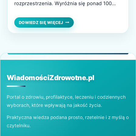
rozprzestrzenia. Wyróżnia się ponad 100
typów wirusa, część z nich jest onkogenna i
odpowiada za rozwój nowotworów w
WIRUS
DOWIEDZ SIĘ WIĘCEJ
HPV
organizmie. Jakie są najczęstsze objawy
—
zakażenia? Jak skutecznie się leczyć i
UKRYTE
ZAGROŻENIE
przeciwdziałać zakażeniu? Wirus HPV
ZDROWOTNE
Charakterystyka wirusa HPV Objawy wirusa
I
HPV…
JEGO
POTENCJALNE
SKUTKI
WiadomościZdrowotne.pl
Portal o zdrowiu, profilaktyce, leczeniu i codziennych
wyborach, które wpływają na jakość życia.
Praktyczna wiedza podana prosto, rzetelnie i z myślą o
czytelniku.