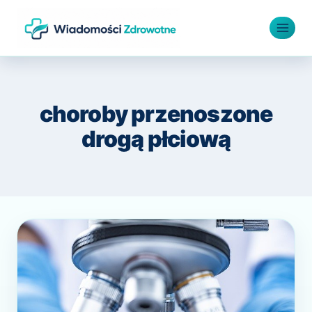
Przejdź
do
treści
choroby przenoszone
drogą płciową