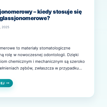
onomerowy – kiedy stosuje się
 glassjonomerowe?
, 2025
merowe to materiały stomatologiczne
ną rolę w nowoczesnej odontologii. Dzięki
iom chemicznym i mechanicznym są szeroko
łnieniach zębów, zwłaszcza w przypadku
kazań klinicznych. Cement glasjonomerowy
 reakcji kwasu poliakrylowego i szkła fluoro-
CEMENT
CEJ
GLASJONOMEROWY
go, co zapewnia mu unikalne cechy –
–
 uwalnianie jonów fluoru. Cechy i zalety
KIEDY
STOSUJE
SIĘ