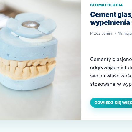
STOMATOLOGIA
Cement glasj
wypełnienia
Przez
admin
15 maja
Cementy glasjono
odgrywające istot
swoim właściwośc
stosowane w wype
specyficznych ws
powstaje w wyniku
DOWIEDZ SIĘ WIĘ
glinokrzemianowe
bioaktywność oraz
cementu…