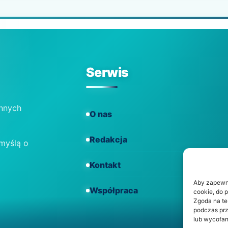
Serwis
ennych
O nas
Redakcja
 myślą o
Kontakt
Aby zapewnić
Współpraca
cookie, do 
Zgoda na te
podczas prz
lub wycofan