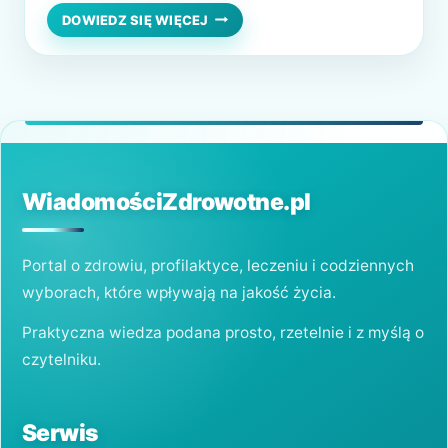
ruchu. Jednym ze sposobów na poprawę
CZYM
DOWIEDZ SIĘ WIĘCEJ
JEST
stanu zdrowia jest terapia manualna. Na
TERAPIA
czym dokładnie polega ta metoda leczenia i
MANUALNA?
w czym może nam pomóc? Czym…
WiadomościZdrowotne.pl
Portal o zdrowiu, profilaktyce, leczeniu i codziennych
wyborach, które wpływają na jakość życia.
Praktyczna wiedza podana prosto, rzetelnie i z myślą o
czytelniku.
Serwis