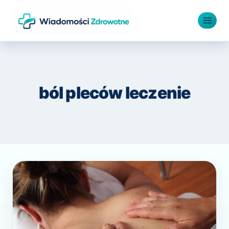
Przejdź
do
treści
ból pleców leczenie