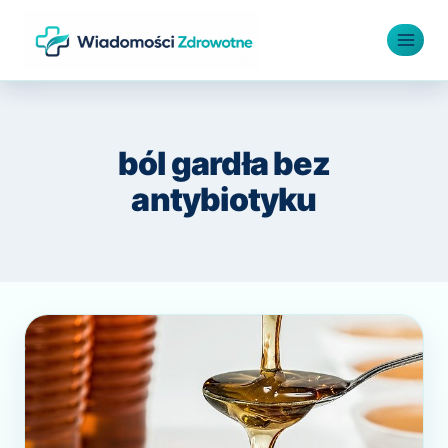
Przejdź
do
treści
ból gardła bez
antybiotyku