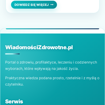
podłoże. Na przykład infekcje bakteryjne, ale
DOMOWE
DOWIEDZ SIĘ WIĘCEJ
SPOSOBY
może się też przydarzyć zwykłe
NA
przeziębienie. Budzimy się rano i
BÓL
GARDŁA
odczuwamy dyskomfort i nie jest to…
WiadomościZdrowotne.pl
Portal o zdrowiu, profilaktyce, leczeniu i codziennych
wyborach, które wpływają na jakość życia.
Praktyczna wiedza podana prosto, rzetelnie i z myślą o
czytelniku.
Serwis