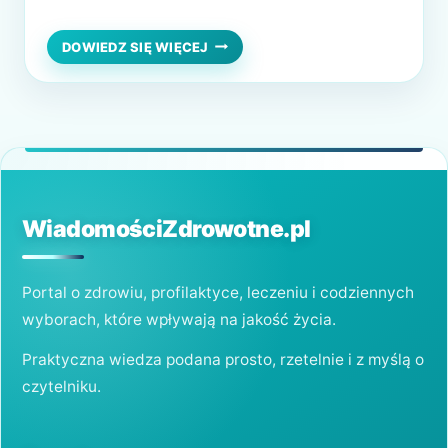
najmniejszą ilość alergenu. W konsekwencji
czego produkowane są w nadmiarze
JAK
DOWIEDZ SIĘ WIĘCEJ
ROZPOZNAĆ
przeciwciała IgE – odpowiadające za reakcję
ATOPOWE
alergiczną. Gdy przeciwciała łączą się z
ZAPALENIE
SKÓRY?
antygenami, kolejny kontakt z alergenem
kończy się stanem zapalnym. Na działanie
czynników…
WiadomościZdrowotne.pl
Portal o zdrowiu, profilaktyce, leczeniu i codziennych
wyborach, które wpływają na jakość życia.
Praktyczna wiedza podana prosto, rzetelnie i z myślą o
czytelniku.