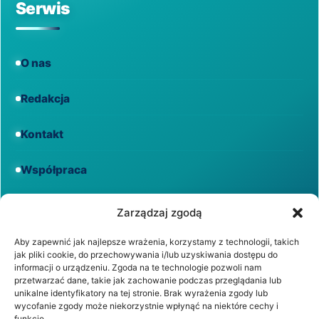
Serwis
O nas
Redakcja
Kontakt
Współpraca
Informacje
Zarządzaj zgodą
Aby zapewnić jak najlepsze wrażenia, korzystamy z technologii, takich
jak pliki cookie, do przechowywania i/lub uzyskiwania dostępu do
Regulamin
informacji o urządzeniu. Zgoda na te technologie pozwoli nam
przetwarzać dane, takie jak zachowanie podczas przeglądania lub
unikalne identyfikatory na tej stronie. Brak wyrażenia zgody lub
Polityka prywatności
wycofanie zgody może niekorzystnie wpłynąć na niektóre cechy i
funkcje.