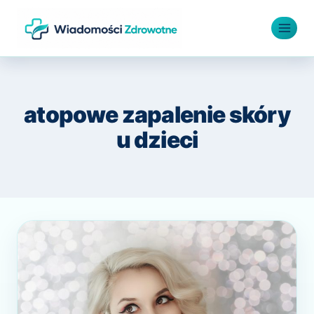
Przejdź
do
treści
atopowe zapalenie skóry
u dzieci