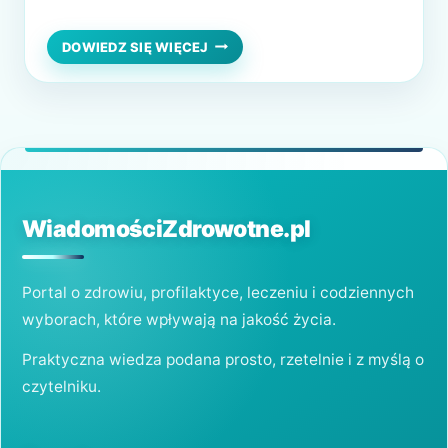
jest jak najbardziej legalne i całkowicie
zgodne z zasadami medycyny. Co
CO
DOWIEDZ SIĘ WIĘCEJ
WARTO
powinniśmy więcej wiedzieć o antykoncepcji
WIEDZIEĆ
awaryjnej i co mieści się w ramach tego
O
ANTYKONCEPCJI
określenia? Na co mogą liczyć kobiety w
AWARYJNEJ?
kwestii tabletki…
WiadomościZdrowotne.pl
Portal o zdrowiu, profilaktyce, leczeniu i codziennych
wyborach, które wpływają na jakość życia.
Praktyczna wiedza podana prosto, rzetelnie i z myślą o
czytelniku.