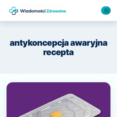
Przejdź
do
treści
antykoncepcja awaryjna
recepta