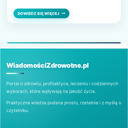
technice. Działanie Kobido dociera do
głębszych warstw skóry, dzięki czemu twarz
JAPOŃSKI
DOWIEDZ SIĘ WIĘCEJ
LIFTING
staje się kompleksowo odżywiona. Jak długo
TWARZY
utrzymują się efekty masażu twarzy Kobido i
KOBIDO
–
co dokładnie pozwalają osiągnąć? Japoński
CZY
lifting twarzy: jak przebiega? Zabieg Kobido
WARTO
trwa…
Z
NIEGO
KORZYSTAĆ?
WiadomościZdrowotne.pl
Portal o zdrowiu, profilaktyce, leczeniu i codziennych
wyborach, które wpływają na jakość życia.
Praktyczna wiedza podana prosto, rzetelnie i z myślą o
czytelniku.