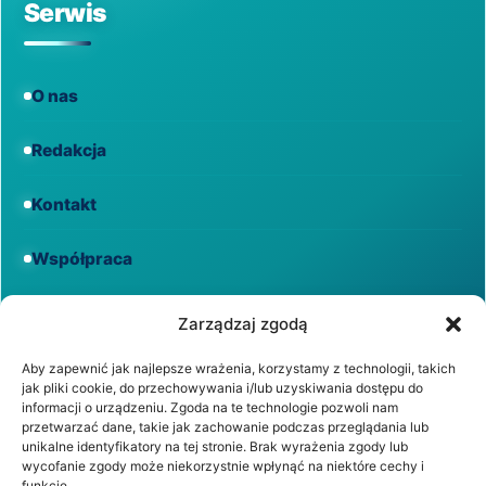
Serwis
O nas
Redakcja
Kontakt
Współpraca
Informacje
Zarządzaj zgodą
Aby zapewnić jak najlepsze wrażenia, korzystamy z technologii, takich
jak pliki cookie, do przechowywania i/lub uzyskiwania dostępu do
Regulamin
informacji o urządzeniu. Zgoda na te technologie pozwoli nam
przetwarzać dane, takie jak zachowanie podczas przeglądania lub
unikalne identyfikatory na tej stronie. Brak wyrażenia zgody lub
Polityka prywatności
wycofanie zgody może niekorzystnie wpłynąć na niektóre cechy i
funkcje.