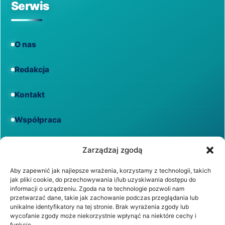
Serwis
O nas
Redakcja
Kontakt
Współpraca
Informacje
Zarządzaj zgodą
Aby zapewnić jak najlepsze wrażenia, korzystamy z technologii, takich
jak pliki cookie, do przechowywania i/lub uzyskiwania dostępu do
Regulamin
informacji o urządzeniu. Zgoda na te technologie pozwoli nam
przetwarzać dane, takie jak zachowanie podczas przeglądania lub
unikalne identyfikatory na tej stronie. Brak wyrażenia zgody lub
Polityka prywatności
wycofanie zgody może niekorzystnie wpłynąć na niektóre cechy i
funkcje.