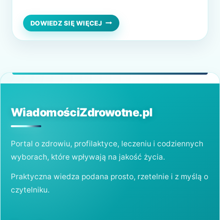
ponieważ stanowi kluczowy składnik
hemoglobiny – białka obecnego w
ŻELAZO
DOWIEDZ SIĘ WIĘCEJ
–
czerwonych krwinkach. Odpowiedni poziom
KLUCZOWY
żelaza ma ogromne znaczenie dla zdrowia,
PIERWIASTEK
DLA
energii i ogólnego samopoczucia.
ZDROWIA
Właściwości zdrowotne żelaza 1. Wspomaga
transport tlenu Żelazo odpowiada za
wiązanie i transport tlenu…
WiadomościZdrowotne.pl
Portal o zdrowiu, profilaktyce, leczeniu i codziennych
wyborach, które wpływają na jakość życia.
Praktyczna wiedza podana prosto, rzetelnie i z myślą o
czytelniku.