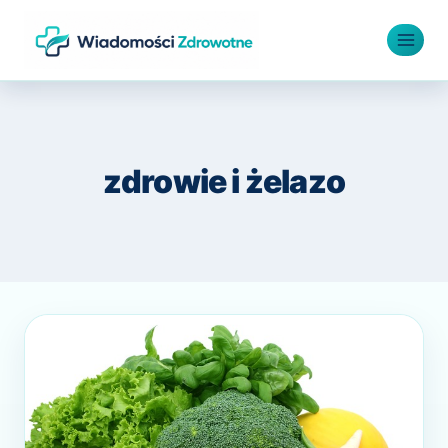
Przejdź
do
treści
zdrowie i żelazo