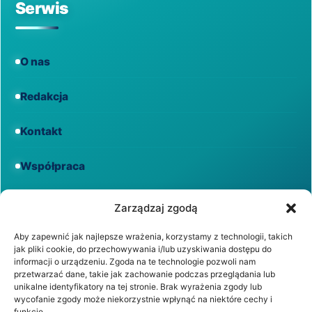
Serwis
O nas
Redakcja
Kontakt
Współpraca
Informacje
Zarządzaj zgodą
Aby zapewnić jak najlepsze wrażenia, korzystamy z technologii, takich
jak pliki cookie, do przechowywania i/lub uzyskiwania dostępu do
Regulamin
informacji o urządzeniu. Zgoda na te technologie pozwoli nam
przetwarzać dane, takie jak zachowanie podczas przeglądania lub
unikalne identyfikatory na tej stronie. Brak wyrażenia zgody lub
Polityka prywatności
wycofanie zgody może niekorzystnie wpłynąć na niektóre cechy i
funkcje.