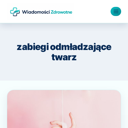
Przejdź
do
treści
zabiegi odmładzające
twarz