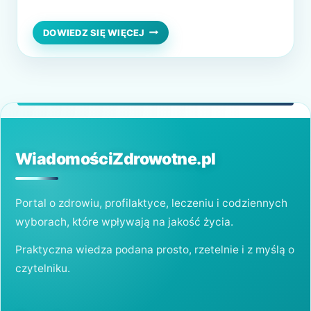
skórę jest efektywne jej nawilżanie. Lecz jak
to zrobić? Poza różnego rodzaju kremami
NATURALNY
DOWIEDZ SIĘ WIĘCEJ
ZWIĄZEK
można również użyć kwasu hialuronowego.
NA
Jest to substancja, która naturalnie
PIĘKNIEJSZĄ
SKÓRĘ
występuje w organizmie…
WiadomościZdrowotne.pl
Portal o zdrowiu, profilaktyce, leczeniu i codziennych
wyborach, które wpływają na jakość życia.
Praktyczna wiedza podana prosto, rzetelnie i z myślą o
czytelniku.