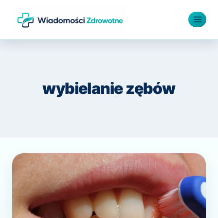
Przejdź
do
treści
wybielanie zębów