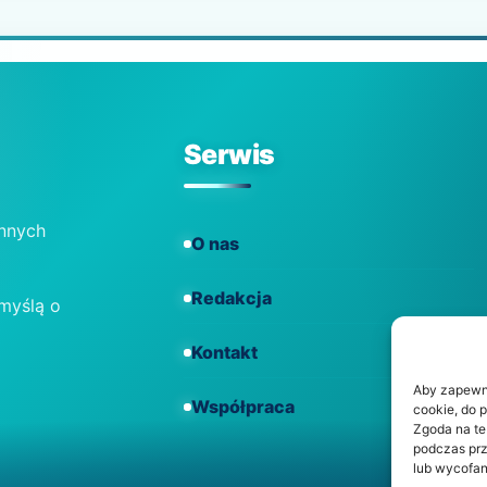
Serwis
ennych
O nas
Redakcja
 myślą o
Kontakt
Aby zapewnić
Współpraca
cookie, do 
Zgoda na te
podczas prz
lub wycofan