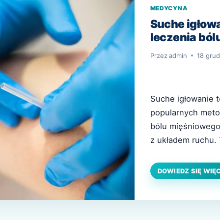
MEDYCYNA
Suche igłowa
leczenia ból
Przez
admin
18 grud
Suche igłowanie t
popularnych meto
bólu mięśniowego,
z układem ruchu. 
igieł w konkretne 
tkanek, zmniejsza
DOWIEDZ SIĘ WIĘ
bólach. W artyku