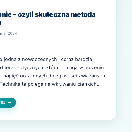
nie – czyli skuteczna metoda
u
nia, 2024
o jedna z nowoczesnych i coraz bardziej
d terapeutycznych, która pomaga w leczeniu
 napięć oraz innych dolegliwości związanych
Technika ta polega na wkłuwaniu cienkich
punkty ciała, co stymuluje regenerację
 napięcia i przynosi ulgę w przewlekłych
SUCHE
CEJ
IGŁOWANIE
le przedstawimy, czym jest suche…
–
CZYLI
SKUTECZNA
METODA