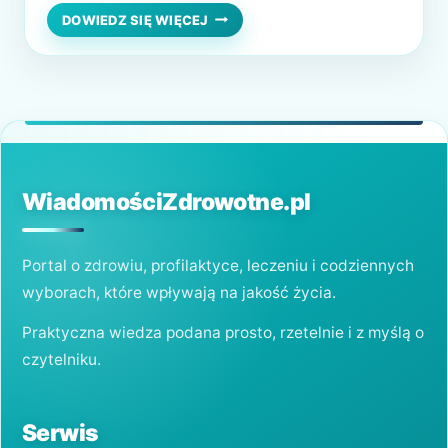
czasie stało się tak, bardzo modne. Bo
CIEPŁO,
DOWIEDZ SIĘ WIĘCEJ
CZY
polega ono na wchodzeniu do zimnej wody,
ZIMNO
a potem wychodzeniu do ciepłego
CO
LEPSZE?
pomieszczenia. Aby organizm mógł się…
WiadomościZdrowotne.pl
Portal o zdrowiu, profilaktyce, leczeniu i codziennych
wyborach, które wpływają na jakość życia.
Praktyczna wiedza podana prosto, rzetelnie i z myślą o
czytelniku.
Serwis