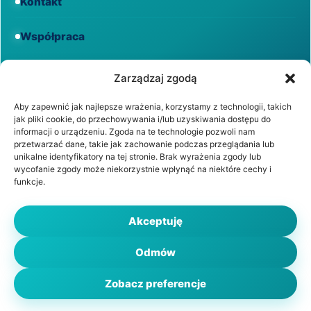
Kontakt
Współpraca
Informacje
Zarządzaj zgodą
Aby zapewnić jak najlepsze wrażenia, korzystamy z technologii, takich
jak pliki cookie, do przechowywania i/lub uzyskiwania dostępu do
Regulamin
informacji o urządzeniu. Zgoda na te technologie pozwoli nam
przetwarzać dane, takie jak zachowanie podczas przeglądania lub
unikalne identyfikatory na tej stronie. Brak wyrażenia zgody lub
Polityka prywatności
wycofanie zgody może niekorzystnie wpłynąć na niektóre cechy i
funkcje.
Polityka cookies
Akceptuję
Odmów
© 2026 WiadomościZdrowotne.pl. Wszystkie prawa
zastrzeżone.
Zobacz preferencje