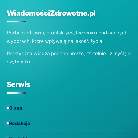
ORGANIZM
W
WiadomościZdrowotne.pl
OKRESIE
ZWIĘKSZONYCH
ZACHOROWAŃ
Portal o zdrowiu, profilaktyce, leczeniu i codziennych
wyborach, które wpływają na jakość życia.
Praktyczna wiedza podana prosto, rzetelnie i z myślą o
czytelniku.
Serwis
O nas
Redakcja