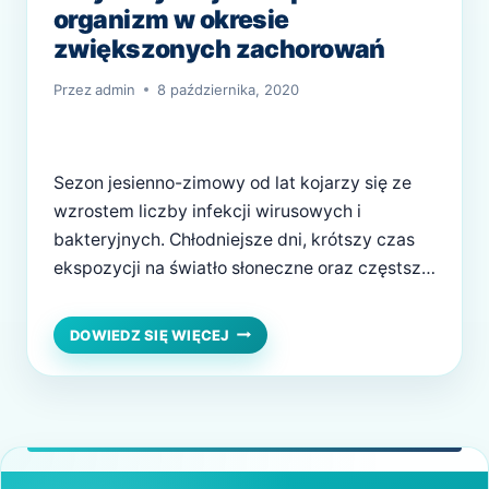
organizm w okresie
zwiększonych zachorowań
Przez
admin
8 października, 2020
Sezon jesienno-zimowy od lat kojarzy się ze
wzrostem liczby infekcji wirusowych i
bakteryjnych. Chłodniejsze dni, krótszy czas
ekspozycji na światło słoneczne oraz częstsze
przebywanie w zamkniętych pomieszczeniach
sprzyjają rozprzestrzenianiu się
SEZON
DOWIEDZ SIĘ WIĘCEJ
WIRUSÓW
drobnoustrojów. W ostatnich latach temat
I
wirusów stał się jeszcze bardziej obecny w
NATURALNE
codziennych rozmowach, a wiele osób zaczęło
ANTYBIOTYKI
zastanawiać się, jak skutecznie chronić swoje
–
JAK
zdrowie….
WSPIERAĆ