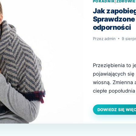
PORADNIK
|
ZDROWIE
Jak zapobie
Sprawdzone 
odporności
Przez
admin
9 sierp
Przeziębienia to 
pojawiających si
wiosną. Zmienna a
ciepłe popołudnia
adaptować się do
osłabienie odporn
DOWIEDZ SIĘ WIĘ
przeziębienie zwyk
utrudnić codzien