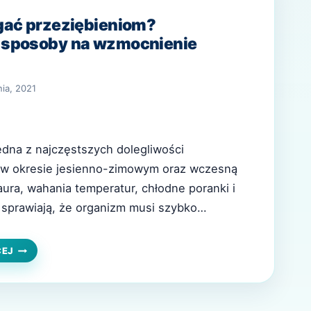
gać przeziębieniom?
sposoby na wzmocnienie
nia, 2021
jedna z najczęstszych dolegliwości
ę w okresie jesienno-zimowym oraz wczesną
ura, wahania temperatur, chłodne poranki i
 sprawiają, że organizm musi szybko
 nowych warunków. Właśnie wtedy łatwo o
ości i pierwsze objawy infekcji. Choć
JAK
CEJ
ZAPOBIEGAĆ
le nie jest groźne, potrafi skutecznie
PRZEZIĘBIENIOM?
ne funkcjonowanie. Dobra…
SPRAWDZONE
SPOSOBY