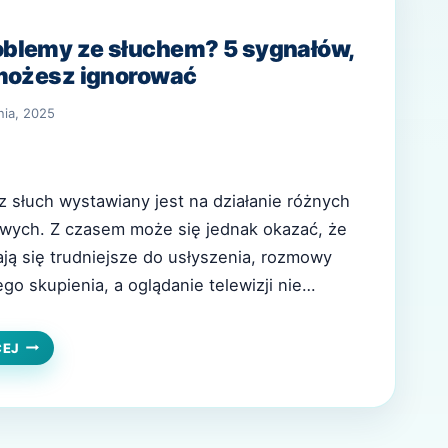
blemy ze słuchem? 5 sygnałów,
 możesz ignorować
nia, 2025
 słuch wystawiany jest na działanie różnych
ych. Z czasem może się jednak okazać, że
ją się trudniejsze do usłyszenia, rozmowy
o skupienia, a oglądanie telewizji nie
j przyjemności jak kiedyś. Problemy ze słuchem
 stopniowo i być trudno dostrzegalne,
CZY
CEJ
MAM
rócić uwagę na…
PROBLEMY
ZE
SŁUCHEM?
5