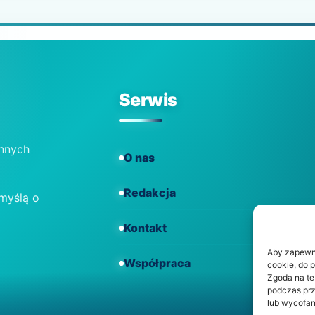
Serwis
ennych
O nas
Redakcja
 myślą o
Kontakt
Aby zapewnić
Współpraca
cookie, do 
Zgoda na te
podczas prz
lub wycofan