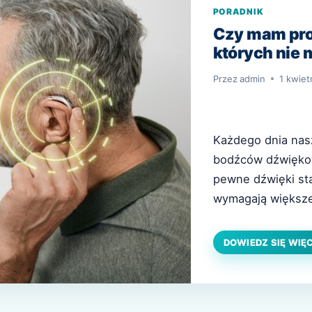
PORADNIK
Czy mam pro
których nie
Przez
admin
1 kwiet
Każdego dnia nasz
bodźców dźwiękow
pewne dźwięki sta
wymagają większeg
sprawia już takie
mogą pojawiać się
DOWIEDZ SIĘ WIĘ
dlatego warto zw