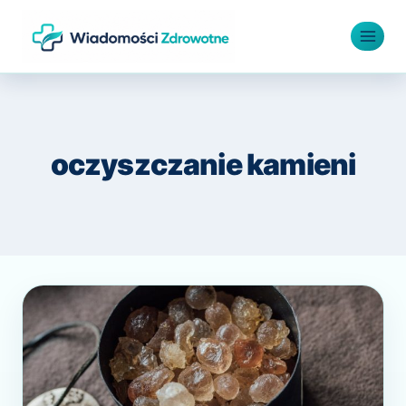
Przejdź
do
treści
oczyszczanie kamieni