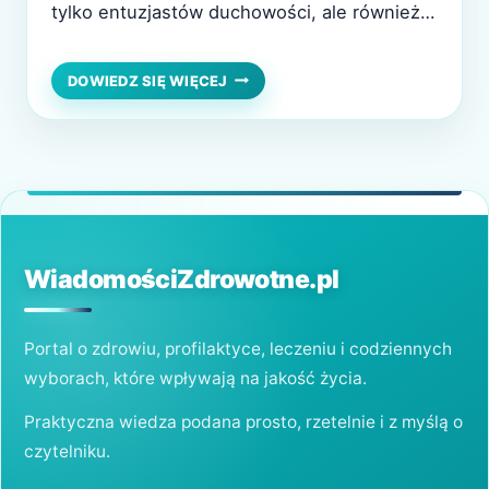
tylko entuzjastów duchowości, ale również
osoby poszukujące równowagi i harmonii w
codziennym życiu. Każdy kamień ma swoje
MAGICZNE
DOWIEDZ SIĘ WIĘCEJ
I
unikalne energie i cechy, które według
ENERGETYCZNE
starożytnych wierzeń mogą wpływać na
KAMIENIE:
JAK
zdrowie, samopoczucie oraz otaczającą nas
DZIAŁAJĄ
przestrzeń. W tym artykule przyjrzymy się,
I
jak działają…
JAKIE
MAJĄ
WŁAŚCIWOŚCI?
WiadomościZdrowotne.pl
Portal o zdrowiu, profilaktyce, leczeniu i codziennych
wyborach, które wpływają na jakość życia.
Praktyczna wiedza podana prosto, rzetelnie i z myślą o
czytelniku.