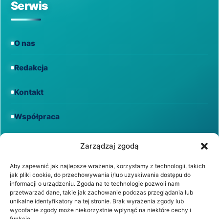
Serwis
O nas
Redakcja
Kontakt
Współpraca
Informacje
Zarządzaj zgodą
Aby zapewnić jak najlepsze wrażenia, korzystamy z technologii, takich
jak pliki cookie, do przechowywania i/lub uzyskiwania dostępu do
Regulamin
informacji o urządzeniu. Zgoda na te technologie pozwoli nam
przetwarzać dane, takie jak zachowanie podczas przeglądania lub
unikalne identyfikatory na tej stronie. Brak wyrażenia zgody lub
Polityka prywatności
wycofanie zgody może niekorzystnie wpłynąć na niektóre cechy i
funkcje.