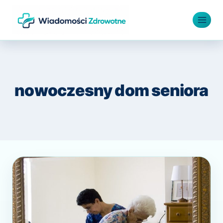
Przejdź
do
treści
nowoczesny dom seniora