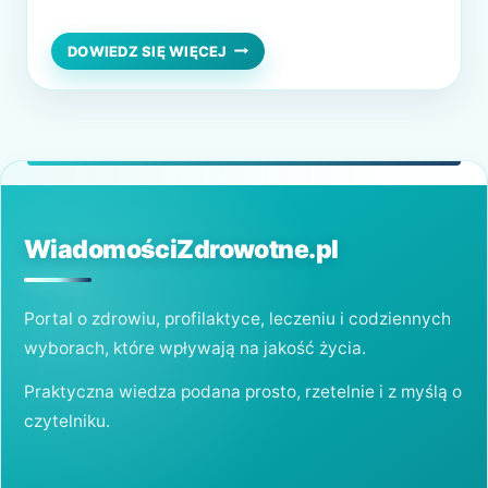
porzuceniem bliskiej osoby w podeszłym
wieku. Teraz jest to miejsce, w którym
DOM
DOWIEDZ SIĘ WIĘCEJ
SPOKOJNEJ
starość można odczarować i może ona być
STAROŚCI
naprawdę spokojna. Opieka nad seniorem a
–
CZYLI
społeczeństwo Jako społeczeństwo w…
NIE
TAKI
WILK
STRASZNY
WiadomościZdrowotne.pl
Portal o zdrowiu, profilaktyce, leczeniu i codziennych
wyborach, które wpływają na jakość życia.
Praktyczna wiedza podana prosto, rzetelnie i z myślą o
czytelniku.