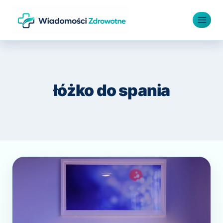
Przejdź
do
treści
łóżko do spania