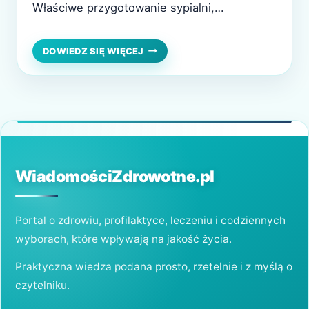
Właściwe przygotowanie sypialni,
zapewnienie sobie tego, co da Ci najwyższy
komfort, to klucz do sukcesu, abyś mógł
JAK
DOWIEDZ SIĘ WIĘCEJ
SOBIE
solidnie wypocząć, naładować baterie do
POŚCIELISZ,
działania i przeżywać każdy dzień z
TAK
SIĘ
odpowiednią dawką energii. Nie wystarczy
WYŚPISZ.
jednak zapoznać się z zasadami…
JAK
PRZYGOTOWAĆ
SWOJE
MIEJSCE
WiadomościZdrowotne.pl
DO
SPANIA?
Portal o zdrowiu, profilaktyce, leczeniu i codziennych
wyborach, które wpływają na jakość życia.
Praktyczna wiedza podana prosto, rzetelnie i z myślą o
czytelniku.