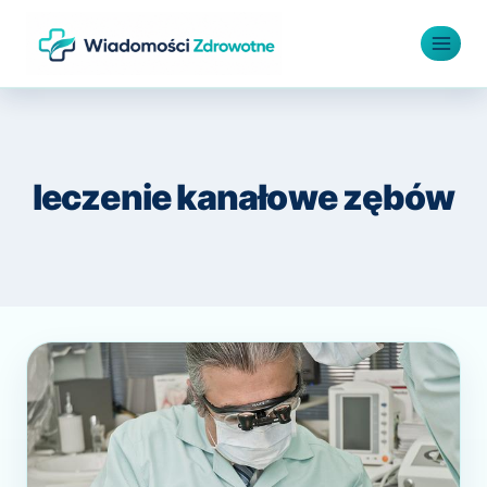
Przejdź
do
treści
leczenie kanałowe zębów