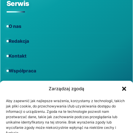
Serwis
O nas
Redakcja
Kontakt
Współpraca
Informacje
Zarządzaj zgodą
Aby zapewnić jak najlepsze wrażenia, korzystamy z technologii, takich
jak pliki cookie, do przechowywania i/lub uzyskiwania dostępu do
Regulamin
informacji o urządzeniu. Zgoda na te technologie pozwoli nam
przetwarzać dane, takie jak zachowanie podczas przeglądania lub
unikalne identyfikatory na tej stronie. Brak wyrażenia zgody lub
Polityka prywatności
wycofanie zgody może niekorzystnie wpłynąć na niektóre cechy i
funkcje.