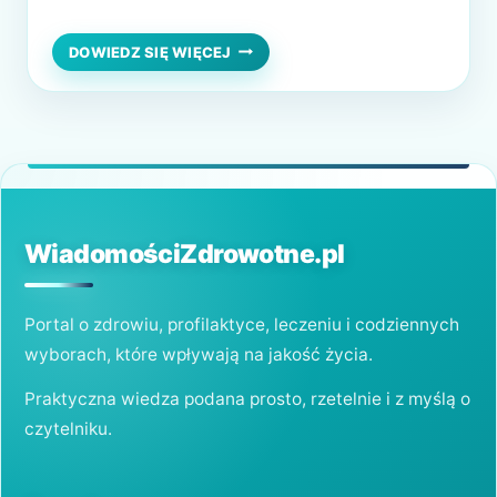
osób nie lubi przebywać w gabinecie
stomatologicznym, ponieważ najzwyczajniej
ENDODONCJA
DOWIEDZ SIĘ WIĘCEJ
ZĘBÓW
w świecie nie jest to najprzyjemniejsze
–
miejsce – wiele osób po prostu boi się
GDZIE
WYKONAĆ
dentystów. Kiedy nie…
LECZENIE
KANAŁOWE?
WiadomościZdrowotne.pl
Portal o zdrowiu, profilaktyce, leczeniu i codziennych
wyborach, które wpływają na jakość życia.
Praktyczna wiedza podana prosto, rzetelnie i z myślą o
czytelniku.