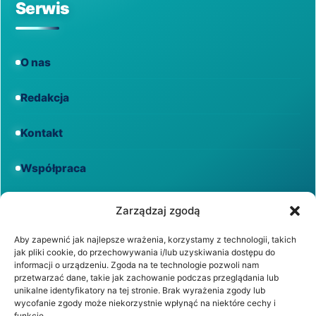
Serwis
O nas
Redakcja
Kontakt
Współpraca
Informacje
Zarządzaj zgodą
Aby zapewnić jak najlepsze wrażenia, korzystamy z technologii, takich
jak pliki cookie, do przechowywania i/lub uzyskiwania dostępu do
Regulamin
informacji o urządzeniu. Zgoda na te technologie pozwoli nam
przetwarzać dane, takie jak zachowanie podczas przeglądania lub
unikalne identyfikatory na tej stronie. Brak wyrażenia zgody lub
Polityka prywatności
wycofanie zgody może niekorzystnie wpłynąć na niektóre cechy i
funkcje.