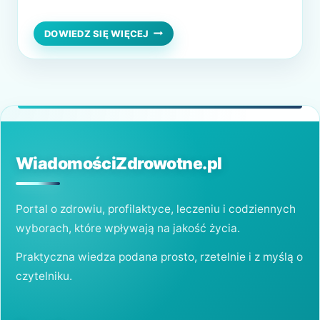
pełni kluczowe funkcje w organizmie.
Zdrowe tłuszcze wspierają pracę mózgu,
JAKIE
DOWIEDZ SIĘ WIĘCEJ
ZDROWE
serca, wpływają na poziom hormonów i
OLEJE
pomagają wchłaniać witaminy rozpuszczalne
I
TŁUSZCZE
w tłuszczach, takie jak A, D, E i K. Warto
WARTO
więc wiedzieć, które tłuszcze warto…
WYBIERAĆ?
WiadomościZdrowotne.pl
Portal o zdrowiu, profilaktyce, leczeniu i codziennych
wyborach, które wpływają na jakość życia.
Praktyczna wiedza podana prosto, rzetelnie i z myślą o
czytelniku.