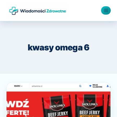
Przejdź
do
treści
kwasy omega 6