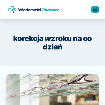
Przejdź
do
treści
korekcja wzroku na co
dzień