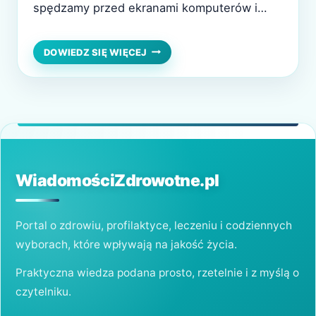
spędzamy przed ekranami komputerów i
telefonów. Dla osób z wadą wzroku
podstawowym dylematem pozostaje wybór:
OKULARY
DOWIEDZ SIĘ WIĘCEJ
CZY
okulary czy soczewki kontaktowe? Oba
SOCZEWKI
rozwiązania mają swoje zalety i
KONTAKTOWE
–
ograniczenia, a decyzja często zależy od
CO
stylu życia, wygody i indywidualnych
WYBRAĆ
potrzeb. Oto kilka wskazówek,…
DLA
ZDROWIA
OCZU?
WiadomościZdrowotne.pl
Portal o zdrowiu, profilaktyce, leczeniu i codziennych
wyborach, które wpływają na jakość życia.
Praktyczna wiedza podana prosto, rzetelnie i z myślą o
czytelniku.