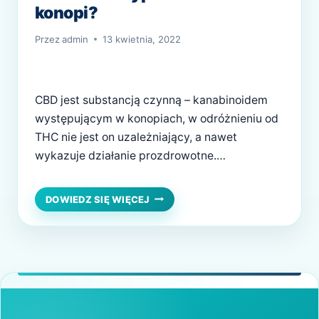
konopi?
Przez
admin
13 kwietnia, 2022
CBD jest substancją czynną – kanabinoidem
występującym w konopiach, w odróżnieniu od
THC nie jest on uzależniający, a nawet
wykazuje działanie prozdrowotne.
Wyciszające i relaksujące działanie CBD jest
znane każdemu użytkownikowi tego
CO
DOWIEDZ SIĘ WIĘCEJ
MOŻNA
specyfiku. Jakie jeszcze zbawienne działania
WYPRODUKOWAĆ
wykazuje CBD? Właściwości CBD CBD
Z
przynosi ulgę osobom cierpiącym na różnego
KONOPI?
rodzaju dolegliwości wynikające z chorób. CBD
wspiera…