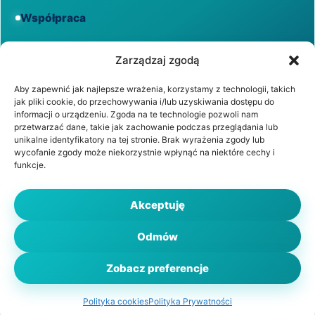
Współpraca
Informacje
Zarządzaj zgodą
Aby zapewnić jak najlepsze wrażenia, korzystamy z technologii, takich
jak pliki cookie, do przechowywania i/lub uzyskiwania dostępu do
Regulamin
informacji o urządzeniu. Zgoda na te technologie pozwoli nam
przetwarzać dane, takie jak zachowanie podczas przeglądania lub
unikalne identyfikatory na tej stronie. Brak wyrażenia zgody lub
Polityka prywatności
wycofanie zgody może niekorzystnie wpłynąć na niektóre cechy i
funkcje.
Polityka cookies
Akceptuję
Odmów
© 2026 WiadomościZdrowotne.pl. Wszystkie prawa
zastrzeżone.
Zobacz preferencje
Polityka cookies
Polityka Prywatności