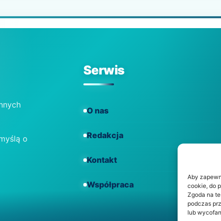
Serwis
ennych
O nas
Redakcja
 myślą o
Kontakt
Aby zapewnić
Współpraca
cookie, do 
Zgoda na te
podczas prz
lub wycofan