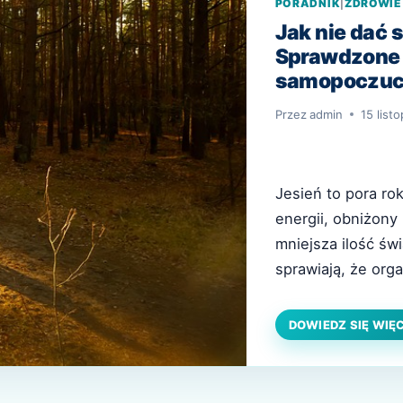
PORADNIK
|
ZDROWIE
Jak nie dać 
Sprawdzone 
samopoczuc
Przez
admin
15 list
Jesień to pora ro
energii, obniżony 
mniejsza ilość św
sprawiają, że or
warunków. To właś
– stan obniżonego
DOWIEDZ SIĘ WIĘ
potrafi skuteczni