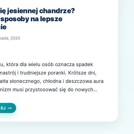
się jesiennej chandrze?
sposoby na lepsze
ie
opada, 2020
ku, która dla wielu osób oznacza spadek
nastrój i trudniejsze poranki. Krótsze dni,
iatła słonecznego, chłodna i deszczowa aura
ganizm musi przystosować się do nowych
nie wtedy pojawia się tzw. jesienna chandra
 samopoczucia, który nie jest chorobą, ale
JAK
CEJ
NIE
e utrudnić…
DAĆ
SIĘ
JESIENNEJ