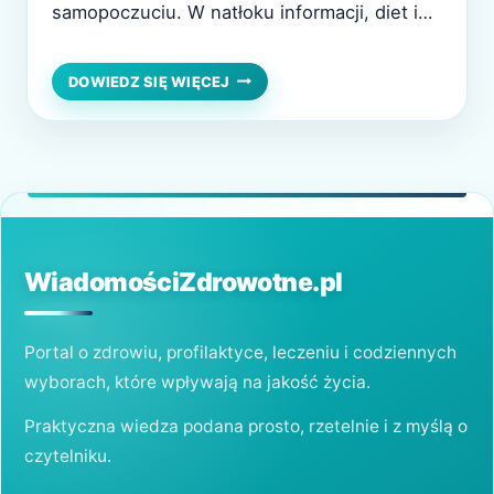
samopoczuciu. W natłoku informacji, diet i
sprzecznych opinii łatwo się pogubić,
dlatego wiele osób zadaje sobie pytanie, od
JAK
DOWIEDZ SIĘ WIĘCEJ
ZDROWO
czego właściwie zacząć. Czy zdrowe
SIĘ
jedzenie musi być skomplikowane i drogie?
ODŻYWIAĆ?
PODSTAWY,
Czy wymaga rezygnacji ze wszystkich
KTÓRE
ulubionych potraw? W…
WSPIERAJĄ
ORGANIZM
KAŻDEGO
DNIA
WiadomościZdrowotne.pl
Portal o zdrowiu, profilaktyce, leczeniu i codziennych
wyborach, które wpływają na jakość życia.
Praktyczna wiedza podana prosto, rzetelnie i z myślą o
czytelniku.