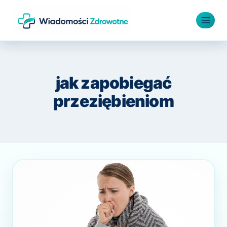
Przejdź
do
treści
jak zapobiegać
przeziębieniom