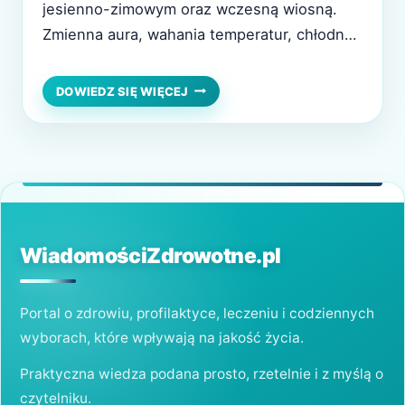
jesienno-zimowym oraz wczesną wiosną.
Zmienna aura, wahania temperatur, chłodne
poranki i ciepłe popołudnia sprawiają, że
organizm musi szybko adaptować się do
JAK
DOWIEDZ SIĘ WIĘCEJ
ZAPOBIEGAĆ
nowych warunków. Właśnie wtedy łatwo o
PRZEZIĘBIENIOM?
osłabienie odporności i pierwsze objawy
SPRAWDZONE
SPOSOBY
infekcji. Choć przeziębienie zwykle nie jest
NA
groźne, potrafi skutecznie utrudnić
WZMOCNIENIE
codzienne funkcjonowanie. Dobra…
ODPORNOŚCI
WiadomościZdrowotne.pl
Portal o zdrowiu, profilaktyce, leczeniu i codziennych
wyborach, które wpływają na jakość życia.
Praktyczna wiedza podana prosto, rzetelnie i z myślą o
czytelniku.