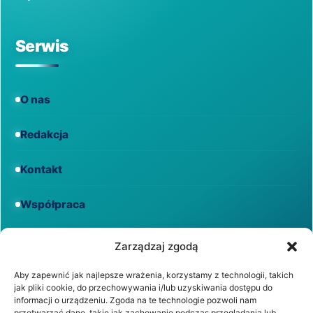
Serwis
O nas
Redakcja
Kontakt
Współpraca
Informacje
Zarządzaj zgodą
Aby zapewnić jak najlepsze wrażenia, korzystamy z technologii, takich
jak pliki cookie, do przechowywania i/lub uzyskiwania dostępu do
Regulamin
informacji o urządzeniu. Zgoda na te technologie pozwoli nam
przetwarzać dane, takie jak zachowanie podczas przeglądania lub