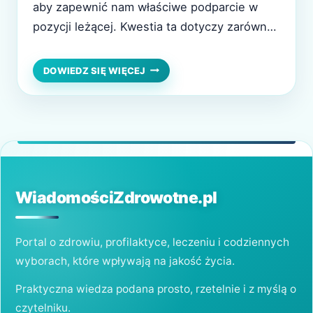
aby zapewnić nam właściwe podparcie w
pozycji leżącej. Kwestia ta dotyczy zarówno
kręgosłupa, jak i całej sylwetki użytkownika.
Na współczesnym rynku znajdziemy wiele
CZY
DOWIEDZ SIĘ WIĘCEJ
DZIĘKI
różnych modeli, w tym materace SleepMed,
ODPOWIEDNIO
które są szczególnie polecane osobom
DOBRANEMU
MATERACOWI
zmagającym się z problemami zdrowotnymi.
POZBĘDZIEMY
Dlaczego? Dobry materac do…
SIĘ
NASZYCH
PROBLEMÓW
ZDROWOTNYCH?
WiadomościZdrowotne.pl
Portal o zdrowiu, profilaktyce, leczeniu i codziennych
wyborach, które wpływają na jakość życia.
Praktyczna wiedza podana prosto, rzetelnie i z myślą o
czytelniku.