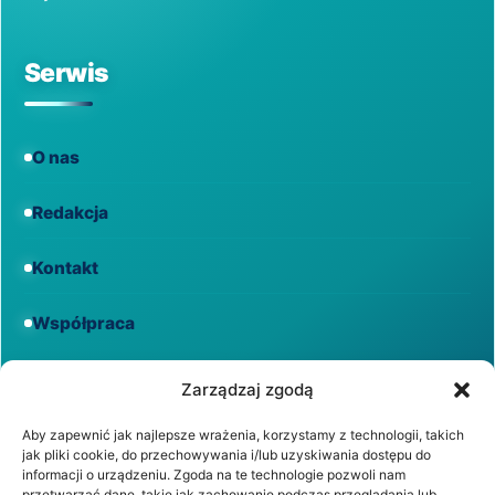
Serwis
O nas
Redakcja
Kontakt
Współpraca
Informacje
Zarządzaj zgodą
Aby zapewnić jak najlepsze wrażenia, korzystamy z technologii, takich
jak pliki cookie, do przechowywania i/lub uzyskiwania dostępu do
Regulamin
informacji o urządzeniu. Zgoda na te technologie pozwoli nam
przetwarzać dane, takie jak zachowanie podczas przeglądania lub