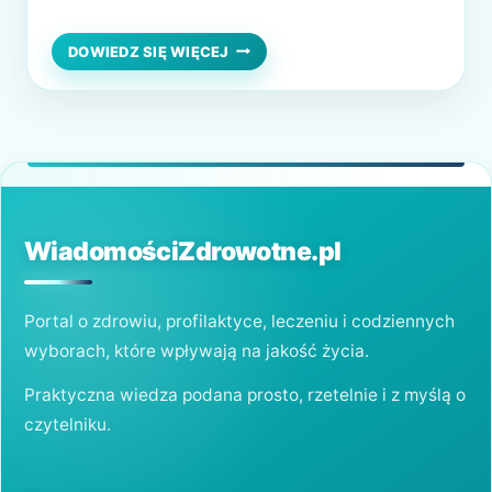
Jednak niewiele osób zadaje sobie sprawę z
tego, że poza samą przyjemnością jaką daje
JAKI
DOWIEDZ SIĘ WIĘCEJ
WPŁYW
przebywanie w wodzie, z pobytu w jacuzzi
NA
płynie także wiele innych terapeutycznych
ZDROWIE
MAJĄ
zalet. Korzystanie z jacuzzi…
KĄPIELE
W
JACUZZI?
WiadomościZdrowotne.pl
Portal o zdrowiu, profilaktyce, leczeniu i codziennych
wyborach, które wpływają na jakość życia.
Praktyczna wiedza podana prosto, rzetelnie i z myślą o
czytelniku.