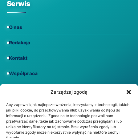
Serwis
O nas
Redakcja
Kontakt
Współpraca
Informacje
Zarządzaj zgodą
Aby zapewnić jak najlepsze wrażenia, korzystamy z technologii, takich
jak pliki cookie, do przechowywania i/lub uzyskiwania dostępu do
Regulamin
informacji o urządzeniu. Zgoda na te technologie pozwoli nam
przetwarzać dane, takie jak zachowanie podczas przeglądania lub
unikalne identyfikatory na tej stronie. Brak wyrażenia zgody lub
Polityka prywatności
wycofanie zgody może niekorzystnie wpłynąć na niektóre cechy i
funkcje.