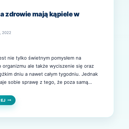
a zdrowie mają kąpiele w
, 2022
jest nie tylko świetnym pomysłem na
 organizmu ale także wyciszenie się oraz
ężkim dniu a nawet całym tygodniu. Jednak
aje sobie sprawę z tego, że poza samą
ą daje przebywanie w wodzie, z pobytu w
że wiele innych terapeutycznych zalet.
JAKI
CEJ
WPŁYW
uzzi…
NA
ZDROWIE
MAJĄ
KĄPIELE