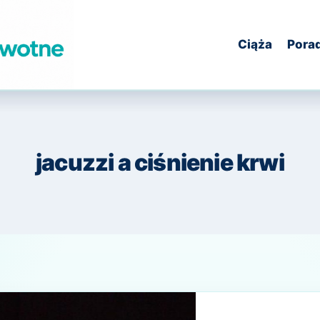
Ciąża
Pora
jacuzzi a ciśnienie krwi