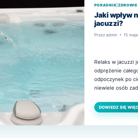
PORADNIK
|
ZDROWIE
Jaki wpływ n
jacuzzi?
Przez
admin
15 maja
Relaks w jacuzzi 
odprężenie całego
odpoczynek po ci
niewiele osób zad
przyjemnością jak
jacuzzi płynie tak
DOWIEDZ SIĘ WIĘ
Korzystanie z jac