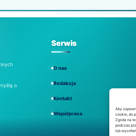
Serwis
ennych
O nas
Redakcja
 myślą o
Kontakt
Aby zapewnić
Współpraca
cookie, do 
Zgoda na te
podczas prz
lub wycofan