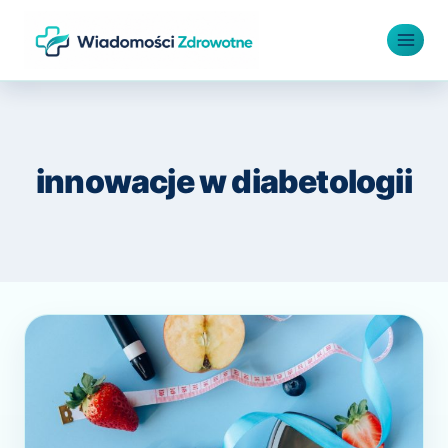
Przejdź
do
treści
innowacje w diabetologii