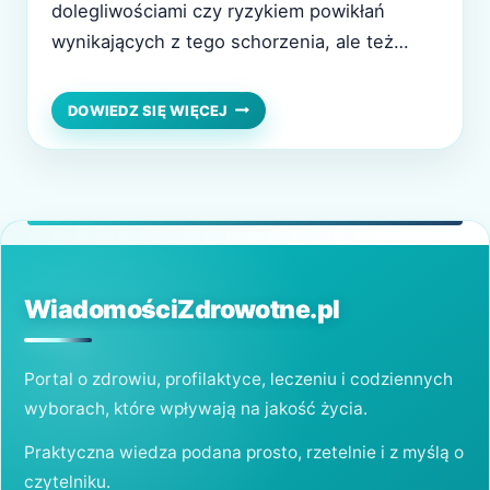
dolegliwościami czy ryzykiem powikłań
wynikających z tego schorzenia, ale też
męczącą i obciążającą samokontrolą
poziomu glukozy. Marzeniem wielu
BEZINWAZYJNE
DOWIEDZ SIĘ WIĘCEJ
MONITOROWANIE
diabetyków stało się komfortowe urządzenie
CUKRZYCY.
do bezinwazyjnego pomiaru cukru. Dużą
PROJEKT,
KTÓRY
nadzieję przynosi im ważny projekt
MOŻE
realizowany obecnie przez Centrum Badań i
ZNACZNIE
Rozwoju Technologii…
ZMIENIĆ
JAKOŚĆ
ŻYCIA
WiadomościZdrowotne.pl
DIABETYKÓW
Portal o zdrowiu, profilaktyce, leczeniu i codziennych
wyborach, które wpływają na jakość życia.
Praktyczna wiedza podana prosto, rzetelnie i z myślą o
czytelniku.