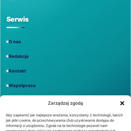
Serwis
O nas
Redakcja
Kontakt
Współpraca
Informacje
Zarządzaj zgodą
Aby zapewnić jak najlepsze wrażenia, korzystamy z technologii, takich
jak pliki cookie, do przechowywania i/lub uzyskiwania dostępu do
Regulamin
informacji o urządzeniu. Zgoda na te technologie pozwoli nam
przetwarzać dane, takie jak zachowanie podczas przeglądania lub