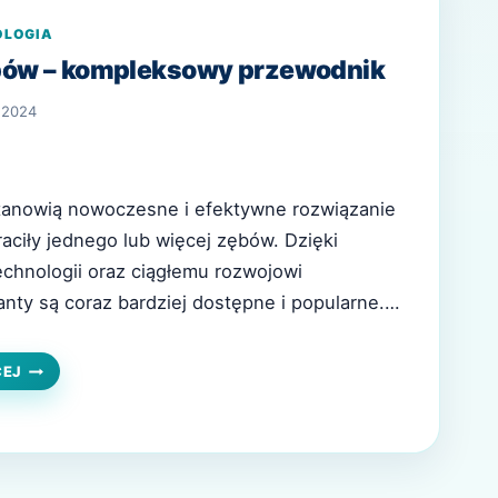
OLOGIA
bów – kompleksowy przewodnik
 2024
tanowią nowoczesne i efektywne rozwiązanie
raciły jednego lub więcej zębów. Dzięki
chnologii oraz ciągłemu rozwojowi
anty są coraz bardziej dostępne i popularne.
jaśnimy, czym są implanty zębów, jakie są ich
gląda proces ich zakładania. Co to są implanty
IMPLANTY
CEJ
ZĘBÓW
 i skład…
–
KOMPLEKSOWY
PRZEWODNIK