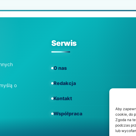
Serwis
ennych
O nas
Redakcja
 myślą o
Kontakt
Aby zapewnić
Współpraca
cookie, do 
Zgoda na te
podczas prz
lub wycofan