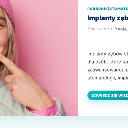
PORADNIK
|
STOMAT
Implanty zę
Przez
admin
9 maja,
Implanty zębów s
dla osób, które st
zaawansowanej te
stomatologii, impl
W tym artykule wy
zalety oraz jak wy
DOWIEDZ SIĘ WIĘ
zębowe? Definicja