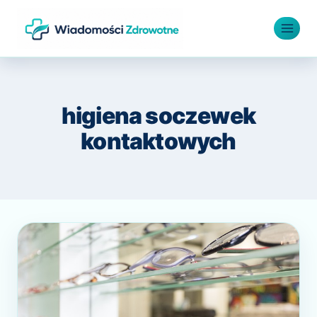
Przejdź
do
treści
higiena soczewek
kontaktowych