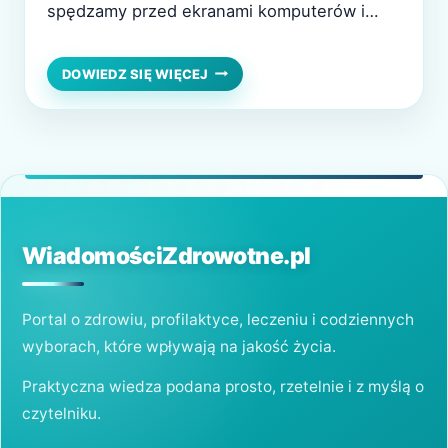
spędzamy przed ekranami komputerów i
telefonów. Dla osób z wadą wzroku
podstawowym dylematem pozostaje wybór:
OKULARY
DOWIEDZ SIĘ WIĘCEJ
CZY
okulary czy soczewki kontaktowe? Oba
SOCZEWKI
rozwiązania mają swoje zalety i
KONTAKTOWE
–
ograniczenia, a decyzja często zależy od
CO
stylu życia, wygody i indywidualnych
WYBRAĆ
potrzeb. Oto kilka wskazówek,…
DLA
ZDROWIA
OCZU?
WiadomościZdrowotne.pl
Portal o zdrowiu, profilaktyce, leczeniu i codziennych
wyborach, które wpływają na jakość życia.
Praktyczna wiedza podana prosto, rzetelnie i z myślą o
czytelniku.