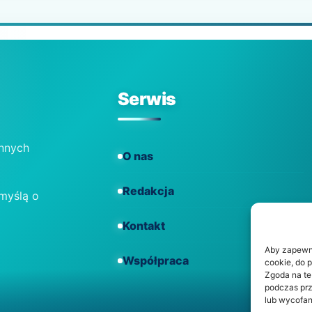
Serwis
ennych
O nas
Redakcja
 myślą o
Kontakt
Aby zapewnić
Współpraca
cookie, do 
Zgoda na te
podczas prz
lub wycofan