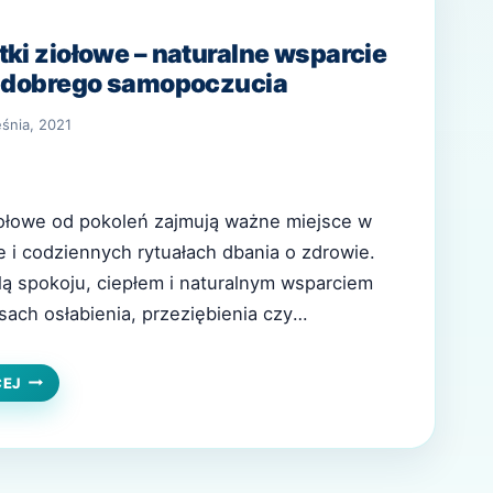
tki ziołowe – naturalne wsparcie
i dobrego samopoczucia
śnia, 2021
iołowe od pokoleń zajmują ważne miejsce w
i codziennych rytuałach dbania o zdrowie.
ilą spokoju, ciepłem i naturalnym wsparciem
ach osłabienia, przeziębienia czy
oła wykorzystywane do przygotowywania
od wieków, a ich działanie opiera się na
CIEPŁE
CEJ
HERBATKI
dnikach aktywnych. Choć współczesna
ZIOŁOWE
e…
–
NATURALNE
WSPARCIE