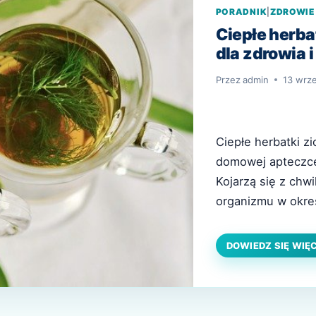
PORADNIK
|
ZDROWIE
Ciepłe herba
dla zdrowia 
Przez
admin
13 wrze
Ciepłe herbatki z
domowej apteczce 
Kojarzą się z chw
organizmu w okres
przemęczenia. Zi
naparów są znane 
DOWIEDZ SIĘ WIĘ
naturalnych skła
medycyna oferuj