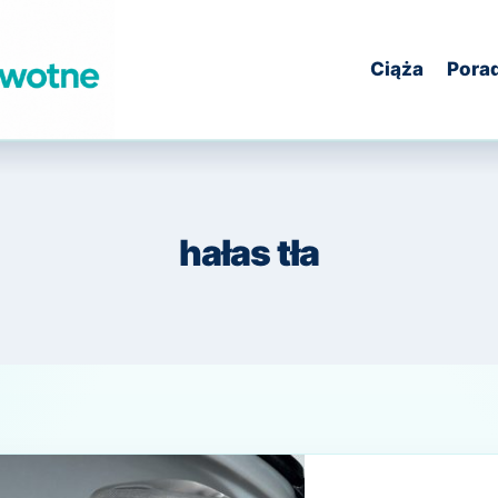
Ciąża
Pora
hałas tła