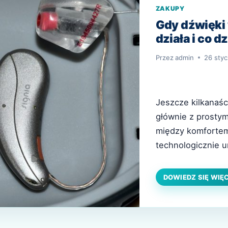
ZAKUPY
Gdy dźwięki 
działa i co d
Przez
admin
26 styc
Jeszcze kilkanaści
głównie z prosty
między komfortem
technologicznie 
mózg w odbiorze 
złożonym, dynami
DOWIEDZ SIĘ WIĘ
Nowoczesne rozwi
ubytkiem słuchu 