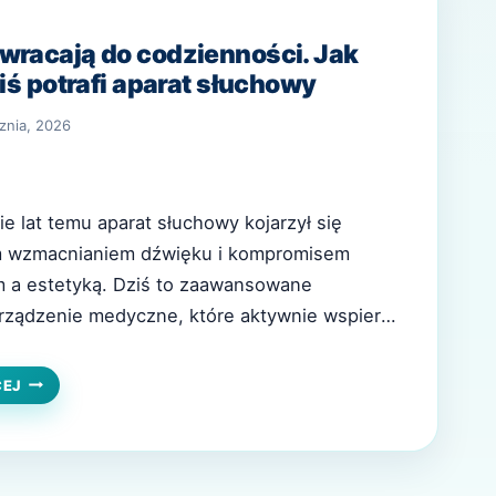
wracają do codzienności. Jak
ziś potrafi aparat słuchowy
znia, 2026
e lat temu aparat słuchowy kojarzył się
m wzmacnianiem dźwięku i kompromisem
 a estetyką. Dziś to zaawansowane
urządzenie medyczne, które aktywnie wspiera
dźwięków i pomaga funkcjonować w
cznym środowisku akustycznym.
GDY
CEJ
DŹWIĘKI
ązania zmieniają sposób, w jaki osoby z
WRACAJĄ
uczestniczą w rozmowach, pracy i…
DO
CODZIENNOŚCI.
JAK