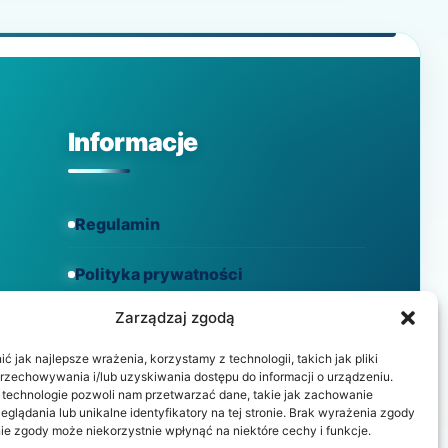
DZIAŁA
I
CO
DZIŚ
POTRAFI
APARAT
SŁUCHOWY
Informacje
Regulamin
Polityka prywatności
Zarządzaj zgodą
Polityka cookies
 jak najlepsze wrażenia, korzystamy z technologii, takich jak pliki
przechowywania i/lub uzyskiwania dostępu do informacji o urządzeniu.
 technologie pozwoli nam przetwarzać dane, takie jak zachowanie
eglądania lub unikalne identyfikatory na tej stronie. Brak wyrażenia zgody
ie zgody może niekorzystnie wpłynąć na niektóre cechy i funkcje.