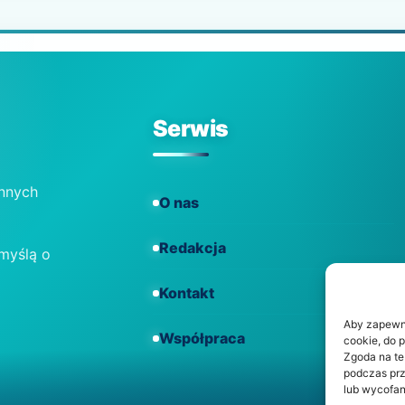
Serwis
ennych
O nas
Redakcja
 myślą o
Kontakt
Aby zapewnić
Współpraca
cookie, do 
Zgoda na te
podczas prz
lub wycofan