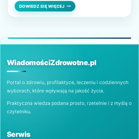
Regularnie (tzn. co najmniej raz do roku lub
POLKA
DOWIEDZ SIĘ WIĘCEJ
U
według zaleceń lekarza) ginekologa
GINEKOLOGA
odwiedza 61% respondentek, natomiast aż
13 % w ogóle nie odwiedza tego specjalisty
– wynika z raportu „Profilaktyka…
WiadomościZdrowotne.pl
Portal o zdrowiu, profilaktyce, leczeniu i codziennych
wyborach, które wpływają na jakość życia.
Praktyczna wiedza podana prosto, rzetelnie i z myślą o
czytelniku.
Serwis