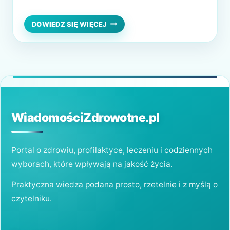
osób nie lubi przebywać w gabinecie
stomatologicznym, ponieważ najzwyczajniej
ENDODONCJA
DOWIEDZ SIĘ WIĘCEJ
ZĘBÓW
w świecie nie jest to najprzyjemniejsze
–
miejsce – wiele osób po prostu boi się
GDZIE
WYKONAĆ
dentystów. Kiedy nie…
LECZENIE
KANAŁOWE?
WiadomościZdrowotne.pl
Portal o zdrowiu, profilaktyce, leczeniu i codziennych
wyborach, które wpływają na jakość życia.
Praktyczna wiedza podana prosto, rzetelnie i z myślą o
czytelniku.