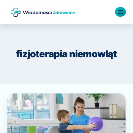
Przejdź
do
treści
fizjoterapia niemowląt