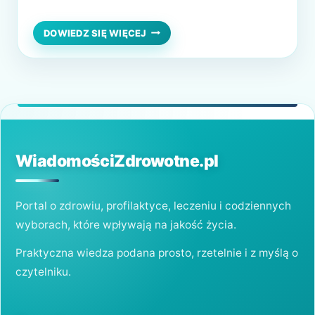
zupełnie naturalne, ale nie musisz zgadywać
lub polegać na internetowych poradnikach.
FIZJOTERAPIA
DOWIEDZ SIĘ WIĘCEJ
DZIECI
Konkretną odpowiedź zna wykwalifikowany
–
fizjoterapeuta dziecięcy. Jego pomoc
ZDROWY
START
rozwieje Twój niepokój i ochroni Twoją
W
pociechę przed poważnymi problemami w
DOBRE
dorosłości. Fizjoterapia…
ŻYCIE
WiadomościZdrowotne.pl
Portal o zdrowiu, profilaktyce, leczeniu i codziennych
wyborach, które wpływają na jakość życia.
Praktyczna wiedza podana prosto, rzetelnie i z myślą o
czytelniku.