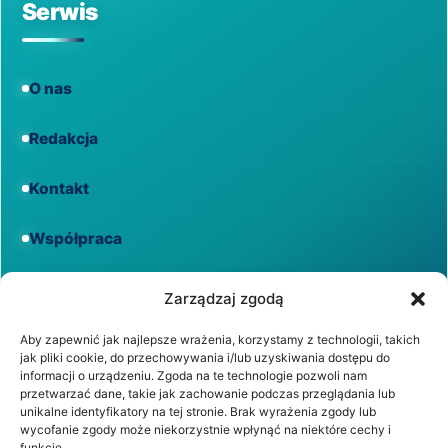
Serwis
O nas
Redakcja
Kontakt
Współpraca
Informacje
Zarządzaj zgodą
Aby zapewnić jak najlepsze wrażenia, korzystamy z technologii, takich
jak pliki cookie, do przechowywania i/lub uzyskiwania dostępu do
Regulamin
informacji o urządzeniu. Zgoda na te technologie pozwoli nam
przetwarzać dane, takie jak zachowanie podczas przeglądania lub
unikalne identyfikatory na tej stronie. Brak wyrażenia zgody lub
Polityka prywatności
wycofanie zgody może niekorzystnie wpłynąć na niektóre cechy i
funkcje.